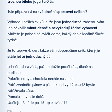
trochou bílého jogurtu 0 %.
Jste připravená na
své dnešní sportovní cvičení
?
Výhodou našich cviků je, že jsou
jednoduché
, zaberou vám
jen
několik minut denně a nevyžadují žádné vybavení
.
Můžete je pohodlně cvičit doma, každý den a ideálně 5krát
týdně.
Je to teprve 4. den, takže vám doporučíme
cvik, který je
stále ještě jednoduchý
🙂
Lehněte si na záda, paže položte podél těla, dlaně na
podlahu.
Pokrčte nohy a chodidla nechte na zemi.
Poté zvedněte pánev a pár sekund vydržte, aniž byste
zatěžovala záda.
Pomalu se vraťte dolů.
Udělejte 3 série po 15 opakováních!