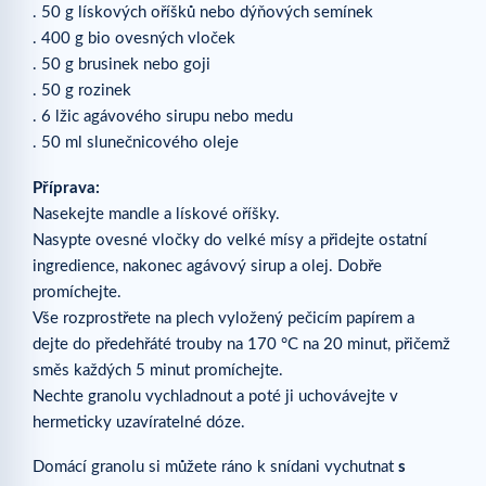
. 50 g lískových oříšků nebo dýňových semínek
. 400 g bio ovesných vloček
. 50 g brusinek nebo goji
. 50 g rozinek
. 6 lžic agávového sirupu nebo medu
. 50 ml slunečnicového oleje
Příprava:
Nasekejte mandle a lískové oříšky.
Nasypte ovesné vločky do velké mísy a přidejte ostatní
ingredience, nakonec agávový sirup a olej. Dobře
promíchejte.
Vše rozprostřete na plech vyložený pečicím papírem a
dejte do předehřáté trouby na 170 °C na 20 minut, přičemž
směs každých 5 minut promíchejte.
Nechte granolu vychladnout a poté ji uchovávejte v
hermeticky uzavíratelné dóze.
Domácí granolu si můžete ráno k snídani vychutnat
s