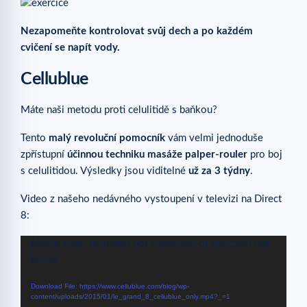
Nezapomeňte kontrolovat svůj dech a po každém
cvičení se napít vody.
Cellublue
Máte naši metodu proti celulitidě s baňkou?
Tento
malý revoluční pomocník
vám velmi jednoduše
zpřístupní
účinnou techniku masáže palper-rouler
pro boj
s celulitidou. Výsledky jsou viditelné
už za 3 týdny
.
Video z našeho nedávného vystoupení v televizi na Direct
8:
Video
Media error: Format(s) not supported or source(s) not
Player
found
Download File: https://www.cellublue.com/blog/wp-
content/uploads/2015/01/le_grand_8_cellublue_only.mp4?_=1