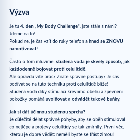
Výzva
Je tu
4. den „My Body Challenge“
, jste stále s námi?
Jdeme na to!
Pokud ne, je čas vzít do ruky telefon a
hned se ZNOVU
namotivovat
!
Často o tom mluvíme:
studená voda je skvělý způsob, jak
každodenně bojovat proti celulitidě
.
Ale opravdu víte proč? Znáte správné postupy? Je čas
podívat se na tuto techniku proti celulitidě blíže!
Studená voda díky stimulaci krevního oběhu a zpevnění
pokožky pomáhá
uvolňovat a odvádět tukové buňky.
Jak si dát účinnou studenou sprchu?
Je důležité dělat správné pohyby, aby se oběh stimuloval
co nejlépe a projevy celulitidy se tak zmírnily. První věc,
kterou je dobré vědět: neměli byste se třást zimou!