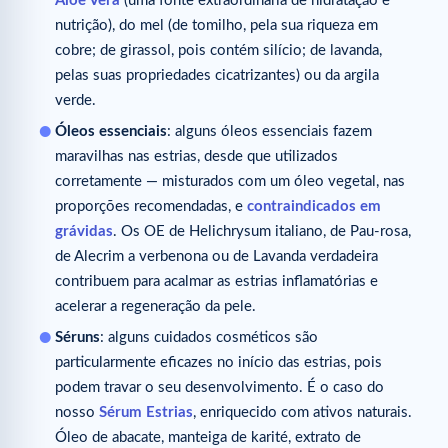
Aloe Vera
(uma fonte extraordinária de hidratação e
nutrição), do mel (de tomilho, pela sua riqueza em
cobre; de girassol, pois contém silício; de lavanda,
pelas suas propriedades cicatrizantes) ou da argila
verde.
Óleos essenciais
: alguns óleos essenciais fazem
maravilhas nas estrias, desde que utilizados
corretamente — misturados com um óleo vegetal, nas
proporções recomendadas, e
contraindicados em
grávidas
. Os OE de Helichrysum italiano, de Pau-rosa,
de Alecrim a verbenona ou de Lavanda verdadeira
contribuem para acalmar as estrias inflamatórias e
acelerar a regeneração da pele.
Séruns
: alguns cuidados cosméticos são
particularmente eficazes no início das estrias, pois
podem travar o seu desenvolvimento. É o caso do
nosso
Sérum Estrias
, enriquecido com ativos naturais.
Óleo de abacate, manteiga de karité, extrato de