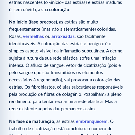
estrias nascentes (o «início» das estrias) e estrias maduras
é, sem dúvida, a sua
coloração
.
No início (fase precoce)
, as estrias são muito
frequentemente (mas não sistematicamente) coloridas.
Rosas,
vermelhas
ou
arroxeadas
, são facilmente
identificáveis. A coloração das estrias é benigna: é o
simples aspeto visível da inflamação subcutânea. A derme,
sujeita à rutura da sua rede elástica, sofre uma irritação
intensa. O afluxo de sangue, vetor de cicatrização (pois é
pelo sangue que são transmitidos os elementos
necessários à regeneração), vai provocar a coloração das
estrias. Os fibroblastos, células subcutâneas responsáveis
pela produção de fibras de colagénio, «trabalham» a pleno
rendimento para tentar recriar uma rede elástica. Mas a
rede existente «quebrada» permanece assim.
Na fase de maturação
, as estrias
embranquecem
. O
trabalho de cicatrização está concluído: o número de