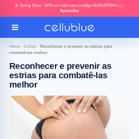
🌼 Spring Days: -30% em tudo com o código BLOGSPRING 👉
Aproveitar
Home
-
Estrias
-
Reconhecer e prevenir as estrias para
combatê-las melhor
Reconhecer e prevenir as
estrias para combatê-las
melhor