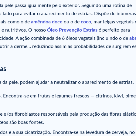
 pele passa igualmente pelo exterior. Seguindo uma rotina de
u lado para evitar o aparecimento de estrias. Dispõe de inúmeras
urais como o de
amêndoa doce
ou o de
coco
, manteigas vegetais
 e nutritivos. O nosso
Óleo Prevenção Estrias
é perfeito para
icidade. A ação combinada de 6 óleos vegetais (incluindo o de
ab
nutrir a derme… reduzindo assim as probabilidades de surgirem es
ias
 da pele, podem ajudar a neutralizar o aparecimento de estrias.
 Encontra-se em frutas e legumes frescos — citrinos, kiwi, pime
le (os fibroblastos responsáveis pela produção das fibras elástic
cteos são boas fontes.
os e a sua cicatrização. Encontra-se na levedura de cerveja, no