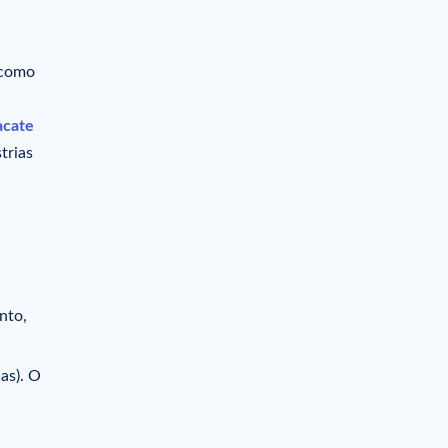
 como
acate
trias
nto,
as). O