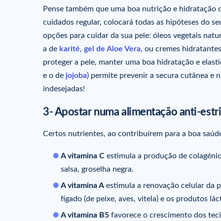
Pense também que uma boa nutrição e hidratação da
cuidados regular, colocará todas as hipóteses do se
opções para cuidar da sua pele: óleos vegetais nat
a de
karité
,
gel de Aloe Vera
, ou cremes hidratantes
proteger a pele, manter uma boa hidratação e elast
e o de
jojoba
) permite prevenir a secura cutânea e 
indesejadas!
3- Apostar numa alimentação anti-estr
Certos nutrientes, ao contribuírem para a boa saúde
A vitamina C
estimula a produção de colagénio.
salsa, groselha negra.
A vitamina A
estimula a renovação celular da pe
fígado (de peixe, aves, vitela) e os produtos lá
A vitamina B5
favorece o crescimento dos tecid