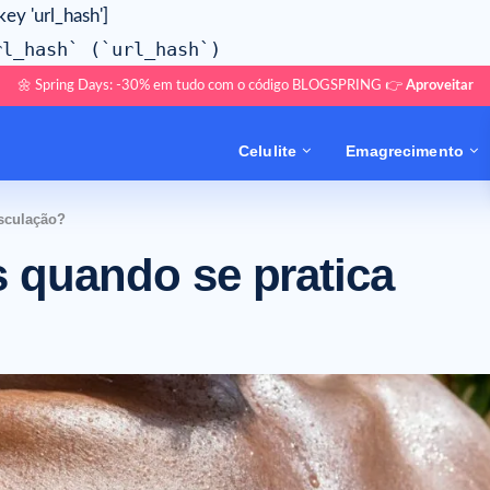
key 'url_hash']
rl_hash` (`url_hash`)
🌼 Spring Days: -30% em tudo com o código BLOGSPRING 👉
Aproveitar
Celulite
Emagrecimento
usculação?
s quando se pratica