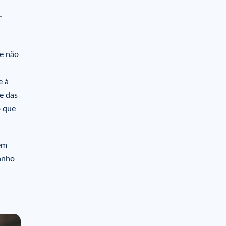
r
ue não
e à
 e das
o que
êm
anho