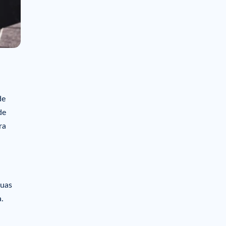
de
de
ra
suas
.