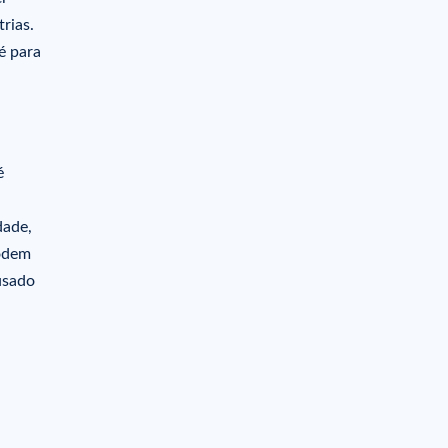
rias.
é para
é
dade,
podem
ausado