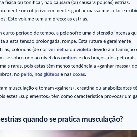
a física ou tonificar, não causará (ou causará poucas) estrias.
entemente um objetivo em mente: ganhar massa muscular e exibi
os. Este volume tem um preço: as estrias.
curto período de tempo, a pele sofre uma distensão intensa q
ita a esta tensão prolongada, rompe. Esta rutura é geralmente
ias, coloridas (de cor
vermelha
ou
violeta
devido à inflamação 
am-se sobretudo ao nível dos
ombros
e dos braços, dos peitorais
 mais raras, pois estas têm menos tendência a «ganhar massa» d
ombros, no
peito
, nos
glúteos
e nas
coxas
.
icam musculação e tomam «gainers», creatina ou anabolizantes t
pois estes «suplementos» têm como característica provocar um g
estrias quando se pratica musculação?