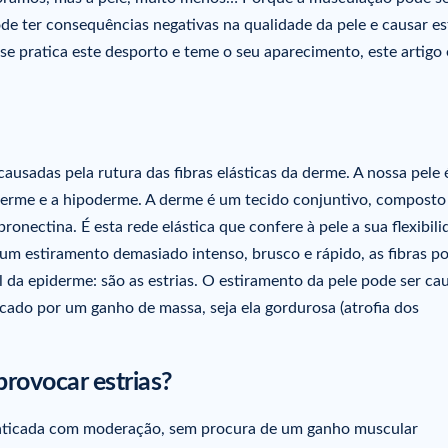
de ter consequências negativas na qualidade da pele e causar est
 se pratica este desporto e teme o seu aparecimento, este artigo 
 causadas pela rutura das fibras elásticas da derme. A nossa pele 
 derme e a hipoderme. A derme é um tecido conjuntivo, composto
ronectina. É esta rede elástica que confere à pele a sua flexibili
a um estiramento demasiado intenso, brusco e rápido, as fibras 
el da epiderme: são as estrias. O estiramento da pele pode ser c
ocado por um ganho de massa, seja ela gordurosa (atrofia dos
rovocar estrias?
 praticada com moderação, sem procura de um ganho muscular