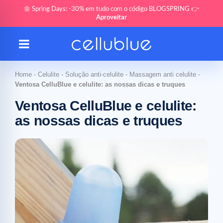
🌼 Spring Days: -30% em tudo com o código BLOGSPRING 👉
Aproveitar
Home
-
Celulite
-
Solução anti-celulite
-
Massagem anti celulite
-
Ventosa CelluBlue e celulite: as nossas dicas e truques
Ventosa CelluBlue e celulite:
as nossas dicas e truques