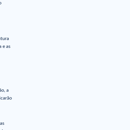
o
utura
 e as
ão, a
icarão
das