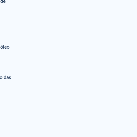
 de
 óleo
o das