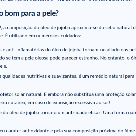
ão bom para a pele?
, a composição do óleo de jojoba aproxima-se do sebo natural d
me. É utilizado em numerosos cuidados:
s e anti-inflamatórias do óleo de jojoba tornam-no aliado das pe
ndo se tem a pele oleosa pode parecer estranho. No entanto, o ól
ele.
as qualidades nutritivas e suavizantes, é um remédio natural para 
rotetor solar natural. E embora não substitua uma proteção solar
eira cutânea, em caso de exposição excessiva ao sol!
te do óleo de jojoba torna-o um anti-idade eficaz. Uma forma nat
o seu caráter antioxidante e pela sua composição próxima do filme