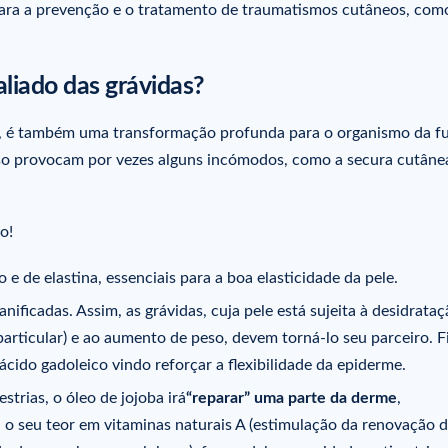
al para a prevenção e o tratamento de traumatismos cutâneos, com
aliado das grávidas?
r, é também uma transformação profunda para o organismo da f
o provocam por vezes alguns incómodos, como a secura cutânea
o!
o e de elastina, essenciais para a boa elasticidade da pele.
nificadas. Assim, as grávidas, cuja pele está sujeita à desidrataç
particular) e ao aumento de peso, devem torná-lo seu parceiro. F
ácido gadoleico vindo reforçar a flexibilidade da epiderme.
estrias, o óleo de jojoba irá
“reparar” uma parte da derme
,
, o seu teor em vitaminas naturais A (estimulação da renovação 