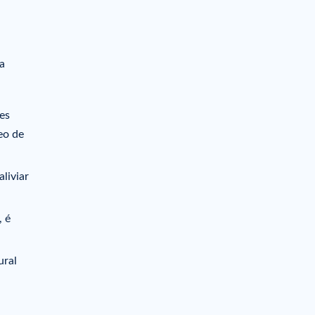
a
les
eo de
aliviar
, é
ural