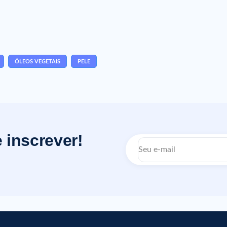
ÓLEOS VEGETAIS
PELE
 inscrever!