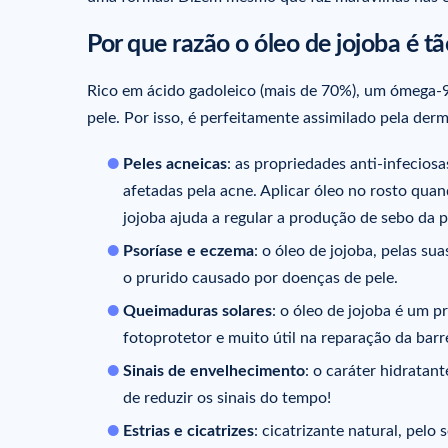
Por que razão o óleo de jojoba é t
Rico em ácido gadoleico (mais de 70%), um ómega-9
pele. Por isso, é perfeitamente assimilado pela der
Peles acneicas
: as propriedades anti-infeciosa
afetadas pela acne. Aplicar óleo no rosto qua
jojoba ajuda a regular a produção de sebo da p
Psoríase e eczema
: o óleo de jojoba, pelas su
o prurido causado por doenças de pele.
Queimaduras solares
: o óleo de jojoba é um p
fotoprotetor e muito útil na reparação da barr
Sinais de envelhecimento
: o caráter hidratan
de reduzir os sinais do tempo!
Estrias e cicatrizes
: cicatrizante natural, pel