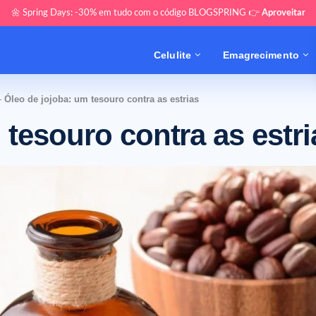
🌼 Spring Days: -30% em tudo com o código BLOGSPRING 👉
Aproveitar
Celulite
Emagrecimento
-
Óleo de jojoba: um tesouro contra as estrias
 tesouro contra as estri