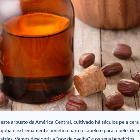
 este arbusto da América Central, cultivado há séculos pela cera
ojoba é extremamente benéfico para o cabelo e para a pele, de m
rias. Vamos descobrir a “noz de ovelha” e os seus benefícios.