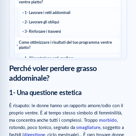
ventre piatto?
1- Lavorare i retti addominali
2- Lavorare gli obliqui
3- Rinforzare i trasversi
Come ottimizzare i risultati del tuo programma ventre
piatto?
1- Alimentazione anti-gonfiore
Perché voler perdere grasso
2- Trattamenti mirati
addominale?
Articoli correlati
1- Una questione estetica
È risaputo: le donne hanno un rapporto amore/odio con il
proprio ventre. È al tempo stesso simbolo di femminilità,
ma concentra anche tutti i complessi. Troppo
morbido
,
rotondo, poco tonico, segnato da
smagliature
, soggetto a
fastidi (
digestione
, ciclo mestruale)… È raro trovare donne