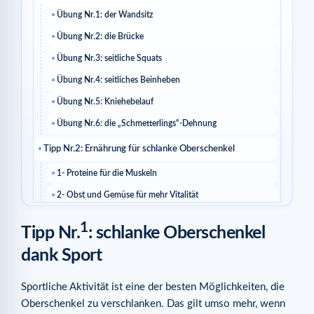
Übung Nr.1: der Wandsitz
Übung Nr.2: die Brücke
Übung Nr.3: seitliche Squats
Übung Nr.4: seitliches Beinheben
Übung Nr.5: Kniehebelauf
Übung Nr.6: die „Schmetterlings“-Dehnung
Tipp Nr.2: Ernährung für schlanke Oberschenkel
1- Proteine für die Muskeln
2- Obst und Gemüse für mehr Vitalität
3- Kohlenhydrate für Energie
1
Tipp Nr.
: schlanke Oberschenkel
4- Fette für die Gesundheit
dank Sport
5- Flüssigkeitszufuhr für die Detox
Tipp Nr.3: die Extraportion Pflege
Sportliche Aktivität ist eine der besten Möglichkeiten, die
Oberschenkel zu verschlanken. Das gilt umso mehr, wenn
Passende Artikel