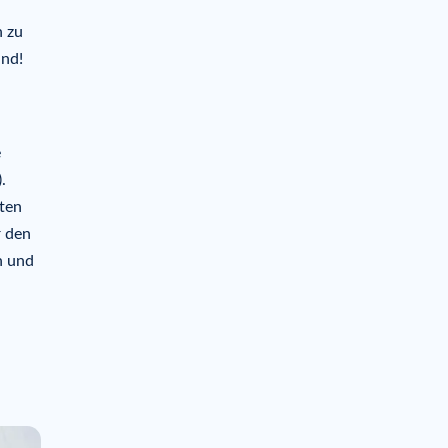
h zu
ind!
e
.
aten
r den
n und