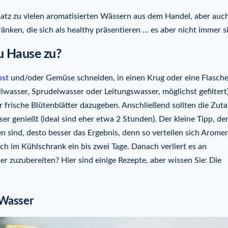
nsatz zu vielen aromatisierten Wässern aus dem Handel, aber auc
nken, die sich als healthy präsentieren … es aber nicht immer s
u Hause zu?
st
und/oder Gemüse schneiden, in einen Krug oder eine Flasch
asser, Sprudelwasser oder Leitungswasser, möglichst gefiltert)
 frische Blütenblätter dazugeben. Anschließend sollten die Zut
 genießt (ideal sind eher etwa 2 Stunden). Der kleine Tipp, de
en sind, desto besser das Ergebnis, denn so verteilen sich Arome
ch im Kühlschrank ein bis zwei Tage. Danach verliert es an
 zuzubereiten? Hier sind einige Rezepte, aber wissen Sie: Die
-Wasser