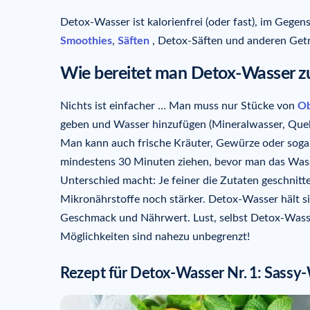
Detox-Wasser ist kalorienfrei (oder fast), im Gege
Smoothies
,
Säften
, Detox-Säften und anderen Geträ
Wie bereitet man Detox-Wasser z
Nichts ist einfacher … Man muss nur Stücke von
Ob
geben und Wasser hinzufügen (Mineralwasser, Quellw
Man kann auch frische Kräuter, Gewürze oder sogar
mindestens 30 Minuten ziehen, bevor man das Wasser
Unterschied macht: Je feiner die Zutaten geschnitt
Mikronährstoffe noch stärker. Detox-Wasser hält si
Geschmack und Nährwert. Lust, selbst Detox-Wasser
Möglichkeiten sind nahezu unbegrenzt!
Rezept für Detox-Wasser Nr.
1: Sassy