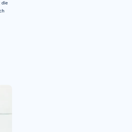
 die
ach