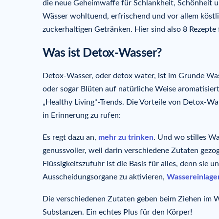
die neue Geheimwaffe für Schlankheit, Schönheit un
Wässer wohltuend, erfrischend und vor allem köstlic
zuckerhaltigen Getränken. Hier sind also 8 Rezept
Was ist Detox-Wasser?
Detox-Wasser, oder detox water, ist im Grunde Wa
oder sogar Blüten auf natürliche Weise aromatisier
„Healthy Living“-Trends. Die Vorteile von Detox-Was
in Erinnerung zu rufen:
Es regt dazu an,
mehr zu trinken
. Und wo stilles W
genussvoller, weil darin verschiedene Zutaten gez
Flüssigkeitszufuhr ist die Basis für alles, denn sie 
Ausscheidungsorgane zu aktivieren,
Wassereinlage
Die verschiedenen Zutaten geben beim Ziehen im Was
Substanzen. Ein echtes Plus für den Körper!