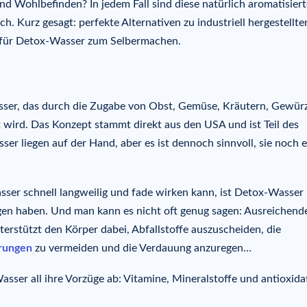
d Wohlbefinden? In jedem Fall sind diese natürlich aromatisier
h. Kurz gesagt: perfekte Alternativen zu industriell hergestellte
e für Detox-Wasser zum Selbermachen.
sser, das durch die Zugabe von Obst, Gemüse, Kräutern, Gewür
t wird. Das Konzept stammt direkt aus den USA und ist Teil des
ser liegen auf der Hand, aber es ist dennoch sinnvoll, sie noch 
asser schnell langweilig und fade wirken kann, ist Detox-Wasser
ogen haben. Und man kann es nicht oft genug sagen: Ausreichend
unterstützt den Körper dabei, Abfallstoffe auszuscheiden, die
rungen
zu vermeiden und die Verdauung anzuregen…
ser all ihre Vorzüge ab: Vitamine, Mineralstoffe und antioxida