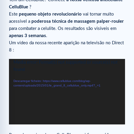
CelluBlue
?
Este
pequeno objeto revolucionário
vai tornar muito
acessível a
poderosa técnica de massagem palper-rouler
para combater a celulite. Os resultados são visíveis em
apenas 3 semanas
.
Um vídeo da nossa recente aparição na televisão no Direct
8 :
Reprodutor
Media error: Format(s) not supported or source(s) not
de
found
vídeo
Descarregar ficheiro: https://www.cellublue.com/blog/wp-
content/uploads/2015/01/le_grand_8_cellublue_only.mp4?_=1