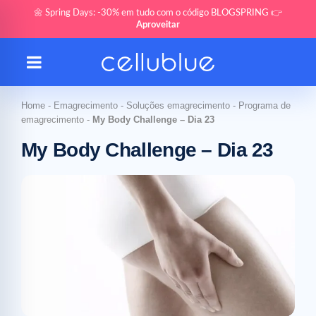
🌼 Spring Days: -30% em tudo com o código BLOGSPRING 👉
Aproveitar
Home
-
Emagrecimento
-
Soluções emagrecimento
-
Programa de
emagrecimento
-
My Body Challenge – Dia 23
My Body Challenge – Dia 23