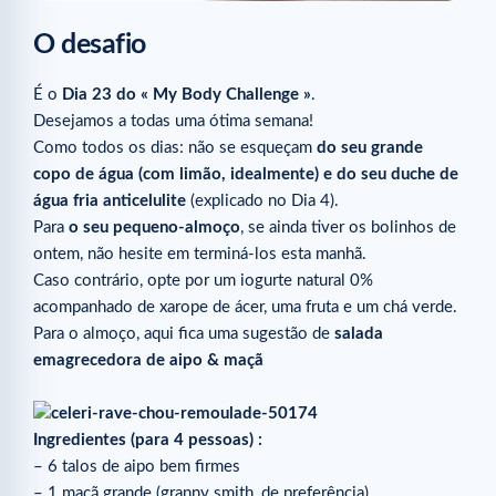
O desafio
É o
Dia 23 do « My Body Challenge »
.
Desejamos a todas uma ótima semana!
Como todos os dias: não se esqueçam
do seu grande
copo de água (com limão, idealmente) e do seu duche de
água fria anticelulite
(explicado no Dia 4).
Para
o seu pequeno-almoço
, se ainda tiver os bolinhos de
ontem, não hesite em terminá-los esta manhã.
Caso contrário, opte por um iogurte natural 0%
acompanhado de xarope de ácer, uma fruta e um chá verde.
Para o almoço, aqui fica uma sugestão de
salada
emagrecedora de aipo & maçã
Ingredientes (para 4 pessoas) :
– 6 talos de aipo bem firmes
– 1 maçã grande (granny smith, de preferência)