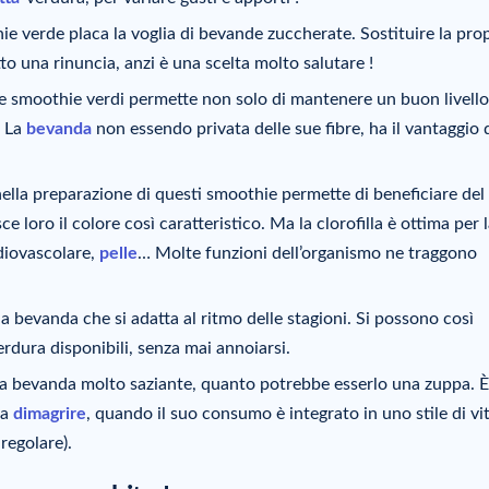
ie verde placa la voglia di bevande zuccherate. Sostituire la pro
to una rinuncia, anzi è una scelta molto salutare !
 smoothie verdi permette non solo di mantenere un buon livello
. La
bevanda
non essendo privata delle sue fibre, ha il vantaggio 
 nella preparazione di questi smoothie permette di beneficiare del
e loro il colore così caratteristico. Ma la clorofilla è ottima per 
diovascolare,
pelle
… Molte funzioni dell’organismo ne traggono
a bevanda che si adatta al ritmo delle stagioni. Si possono così
verdura disponibili, senza mai annoiarsi.
una bevanda molto saziante, quanto potrebbe esserlo una zuppa. È
 a
dimagrire
, quando il suo consumo è integrato in uno stile di vi
 regolare).