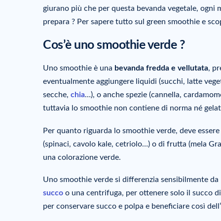
giurano più che per questa bevanda vegetale, ogni m
prepara ? Per sapere tutto sul green smoothie e scopr
Cos’è uno smoothie verde ?
Uno smoothie è una
bevanda fredda e vellutata
, p
eventualmente aggiungere liquidi (succhi, latte vege
secche,
chia
…), o anche spezie (cannella, cardamomo
tuttavia lo smoothie non contiene di norma né gelato
Per quanto riguarda lo smoothie verde, deve essere p
(spinaci, cavolo kale, cetriolo…) o di frutta (mela G
una colorazione verde.
Uno smoothie verde si differenzia sensibilmente da
succo
o una centrifuga, per ottenere solo il succo di
per conservare succo e polpa e beneficiare così dell