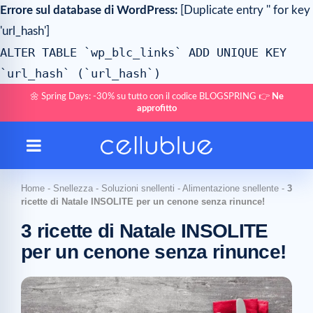
Errore sul database di WordPress:
[Duplicate entry '' for key
'url_hash']
ALTER TABLE `wp_blc_links` ADD UNIQUE KEY
`url_hash` (`url_hash`)
🌼 Spring Days: -30% su tutto con il codice BLOGSPRING 👉
Ne
approfitto
Home
-
Snellezza
-
Soluzioni snellenti
-
Alimentazione snellente
-
3
ricette di Natale INSOLITE per un cenone senza rinunce!
3 ricette di Natale INSOLITE
per un cenone senza rinunce!