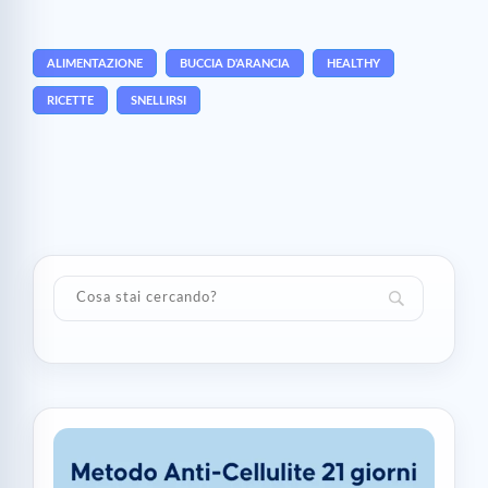
ALIMENTAZIONE
BUCCIA D'ARANCIA
HEALTHY
RICETTE
SNELLIRSI