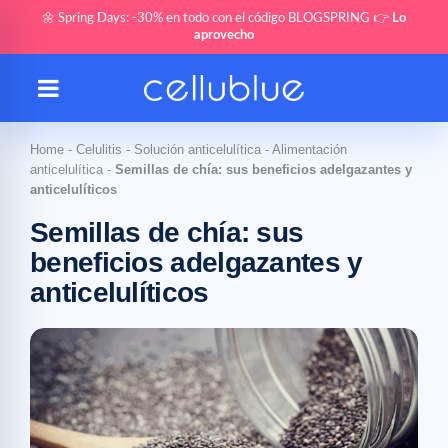
🌼 Spring Days: -30% en todo con el código BLOGSPRING 👉
Lo
aprovecho
Home
-
Celulitis
-
Solución anticelulítica
-
Alimentación
anticelulítica
-
Semillas de chía: sus beneficios adelgazantes y
anticelulíticos
Semillas de chía: sus
beneficios adelgazantes y
anticelulíticos