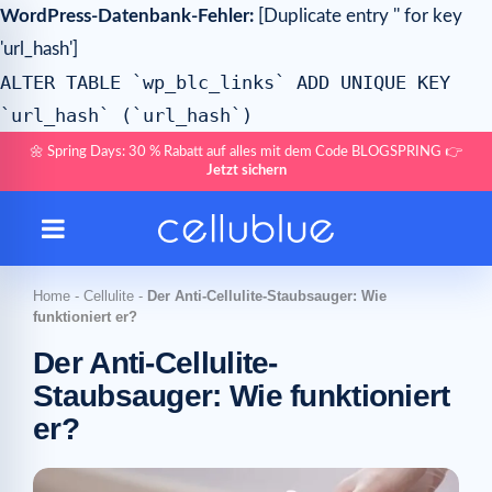
WordPress-Datenbank-Fehler:
[Duplicate entry '' for key
'url_hash']
ALTER TABLE `wp_blc_links` ADD UNIQUE KEY
`url_hash` (`url_hash`)
🌼 Spring Days: 30 % Rabatt auf alles mit dem Code BLOGSPRING 👉
Jetzt sichern
Home
-
Cellulite
-
Der Anti-Cellulite-Staubsauger: Wie
funktioniert er?
Der Anti-Cellulite-
Staubsauger: Wie funktioniert
er?