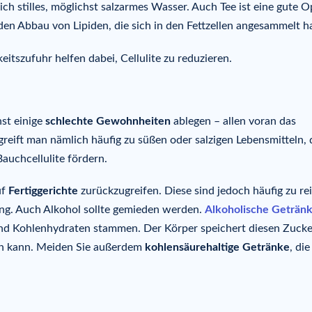
h stilles, möglichst salzarmes Wasser. Auch Tee ist eine gute O
 den Abbau von Lipiden, die sich in den Fettzellen angesammelt h
itszufuhr helfen dabei, Cellulite zu reduzieren.
st einige
schlechte Gewohnheiten
ablegen – allen voran das
reift man nämlich häufig zu süßen oder salzigen Lebensmitteln, 
auchcellulite fördern.
uf
Fertiggerichte
zurückzugreifen. Diese sind jedoch häufig zu re
ng. Auch Alkohol sollte gemieden werden.
Alkoholische Geträn
 und Kohlenhydraten stammen. Der Körper speichert diesen Zucke
ren kann. Meiden Sie außerdem
kohlensäurehaltige Getränke
, di