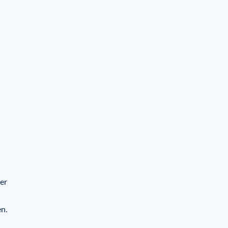
er
en.