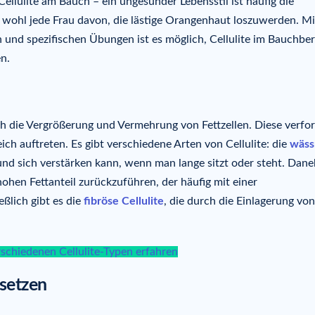
llulite am Bauch – ein ungesunder Lebensstil ist häufig die
wohl jede Frau davon, die lästige Orangenhaut loszuwerden. Mi
und spezifischen Übungen ist es möglich, Cellulite im Bauchber
en.
ch die Vergrößerung und Vermehrung von Fettzellen. Diese verf
ch auftreten. Es gibt verschiedene Arten von Cellulite: die
wäss
und sich verstärken kann, wenn man lange sitzt oder steht. Dan
 hohen Fettanteil zurückzuführen, der häufig mit einer
lich gibt es die
fibröse Cellulite
, die durch die Einlagerung von
schiedenen Cellulite-Typen erfahren
setzen