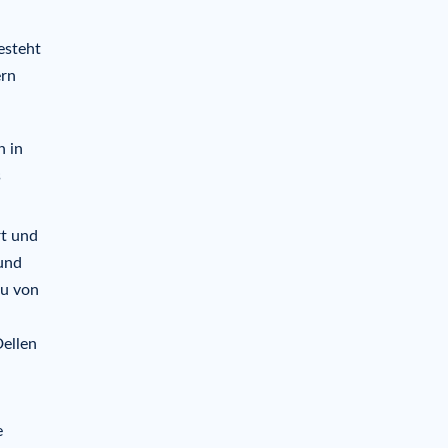
esteht
ern
n in
s
rt und
 und
au von
Dellen
e