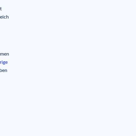
t
eich
ormen
rige
eben