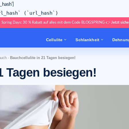
l_hash']
rl_hash` (`url_hash`)
 Spring Days: 30 % Rabatt auf alles mit dem Code BLOGSPRING 👉
Jetzt siche
Cellulite
Schlankheit
Dehnung
auch
-
Bauchcellulite in 21 Tagen besiegen!
21 Tagen besiegen!