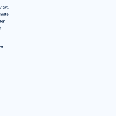
ität.
melte
den
n
en –