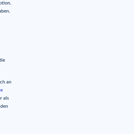
ption.
aben.
die
ich an
ke
r als
e den