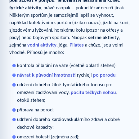
pokračovat v pohybu
.
Těhotenství neznamená konec
fyzické aktivity
, právě naopak – pokud lékař neurčí jinak.
Některým sportům je samozřejmě lepší se vyhnout,
například kolektivním sportům (riziko nárazu), jízdě na koni,
sjezdovému lyžování, horskému kolu (pozor na otřesy a
pády) nebo bojovým sportům. Naopak
šetrné aktivity
,
zejména
vodní aktivity
, jóga,
Pilates
a chůze, jsou velmi
vhodné. Přínosů je mnoho:
kontrola přibírání na váze (včetně oblasti stehen);
návrat k původní hmotnosti
rychleji
po porodu
;
udržení dobrého žilně-lymfatického tonusu pro
omezení zadržování vody,
pocitu těžkých nohou
,
otoků stehen;
příprava na porod;
udržení dobrého kardiovaskulárního zdraví a dobré
dechové kapacity;
omezení bolestí (zejména zad);