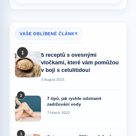
VAŠE OBLÍBENÉ ČLÁNKY
1
5 receptů s ovesnými
vločkami, které vám pomůžou
v boji s celulitidou!
3 August 2021
2
7 tipů, jak rychle odstranit
zadržování vody
7 March 2022
3