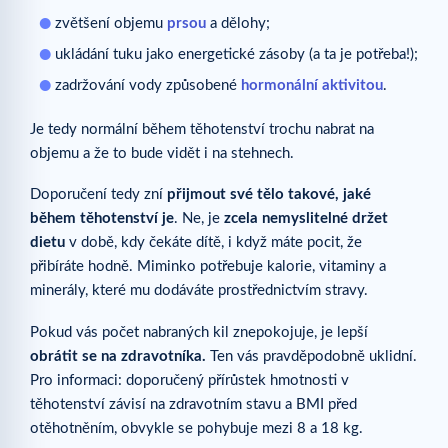
zvětšení objemu
prsou
a dělohy;
ukládání tuku jako energetické zásoby (a ta je potřeba!);
zadržování vody způsobené
hormonální aktivitou
.
Je tedy normální během těhotenství trochu nabrat na
objemu a že to bude vidět i na stehnech.
Doporučení tedy zní
přijmout své tělo takové, jaké
během těhotenství je
. Ne, je
zcela nemyslitelné držet
dietu
v době, kdy čekáte dítě, i když máte pocit, že
přibíráte hodně. Miminko potřebuje kalorie, vitaminy a
minerály, které mu dodáváte prostřednictvím stravy.
Pokud vás počet nabraných kil znepokojuje, je lepší
obrátit se na zdravotníka.
Ten vás pravděpodobně uklidní.
Pro informaci: doporučený přírůstek hmotnosti v
těhotenství závisí na zdravotním stavu a BMI před
otěhotněním, obvykle se pohybuje mezi 8 a 18 kg.