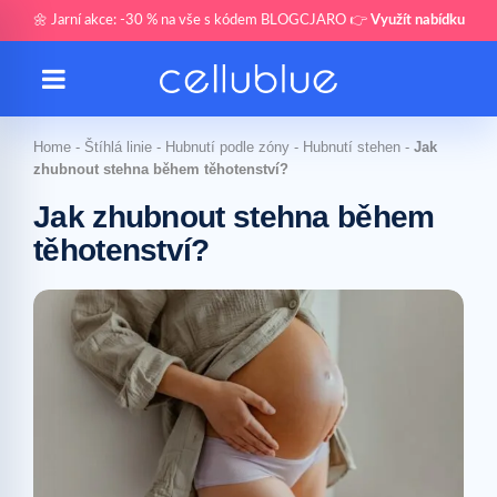
🌼 Jarní akce: -30 % na vše s kódem BLOGCJARO 👉
Využít nabídku
Home
-
Štíhlá linie
-
Hubnutí podle zóny
-
Hubnutí stehen
-
Jak
zhubnout stehna během těhotenství?
Jak zhubnout stehna během
těhotenství?