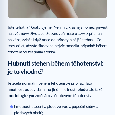
Jste těhotná? Gratulujeme! Není nic krásnějšího než přivést
na svět nový život. Jenže zároveň máte obavy z přibírání
na váze, zvlášť když máte od přírody plnější stehna… Co
tedy dělat, abyste škody co nejvíc omezila, případně během
těhotenství zeštíhlila stehna?
Hubnutí stehen během těhotenství:
je to vhodné?
Je
zcela normální
během těhotenství přibírat. Tato
hmotnost odpovídá mimo jiné hmotnosti
plodu
, ale také
morfologickým změnám
způsobeným těhotenstvím:
hmotnost placenty, plodové vody, pupeční šňůry a
plodových obalů;