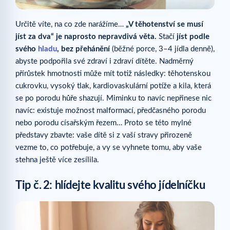
Určitě víte, na co zde narážíme…
„V těhotenství se musí
jíst za dva“ je naprosto nepravdivá věta.
Stačí
jíst podle
svého
hladu
, bez přehánění
(běžné porce, 3–4 jídla denně),
abyste podpořila své zdraví i zdraví dítěte. Nadměrný
přírůstek hmotnosti může mít totiž následky: těhotenskou
cukrovku, vysoký tlak, kardiovaskulární potíže a kila, která
se po porodu hůře shazují. Miminku to navíc nepřinese nic
navíc: existuje možnost malformací, předčasného porodu
nebo porodu císařským řezem… Proto se této mylné
představy zbavte: vaše dítě si z vaší stravy přirozeně
vezme to, co potřebuje, a vy se vyhnete tomu, aby vaše
stehna ještě více zesílila.
Tip č.
2: hlídejte kvalitu svého jídelníčku