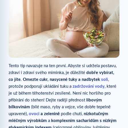
Tento tip navazuje na ten první. Abyste si udržela postavu,
zdraví i zdraví svého miminka, je důležité
dobře vybírat,
co jíte
.
Omezte cukr, nasycené tuky a nadbytek
soli
,
protože podporují ukládání tuku a
zadržování vody
, které
je už během těhotenství zesílené. Není nic horšího pro
přibírání do stehen! Dejte raději přednost
libovým
bílkovinám
(bílé maso, ryby a vejce, vše dobře tepelně
upravené),
ovoci
a zelenině
podle chuti,
nízkotučným
mléčným výrobkům
a
komplexním sacharidům s nízkým
glykemickým indexem
(celozrnné obiloviny, luštěniny,