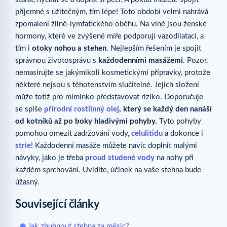
příjemné s užitečným, tím lépe! Toto období velmi nahrává
zpomalení žilně-lymfatického oběhu. Na vině jsou ženské
hormony, které ve zvýšené míře podporují vazodilataci, a
tím i
otoky nohou a stehen
. Nejlepším řešením je spojit
správnou životosprávu s
každodenními masážemi
. Pozor,
nemasírujte se jakýmikoli kosmetickými přípravky, protože
některé nejsou s těhotenstvím slučitelné. Jejich složení
může totiž pro miminko představovat riziko. Doporučuje
se spíše
přírodní rostlinný olej
, který se každý den nanáší
od kotníků až po boky hladivými pohyby.
Tyto pohyby
pomohou omezit zadržování vody,
celulitidu
a dokonce i
strie
! Každodenní masáže můžete navíc doplnit malými
návyky, jako je třeba
proud studené vody
na nohy při
každém sprchování. Uvidíte, účinek na vaše stehna bude
úžasný.
Související články
Jak zhubnout stehna za měsíc?