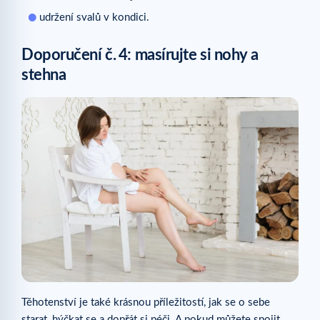
udržení svalů v kondici.
Doporučení č.
4: masírujte si nohy a
stehna
Těhotenství je také krásnou příležitostí, jak se o sebe
starat, hýčkat se a dopřát si péči. A pokud můžete spojit