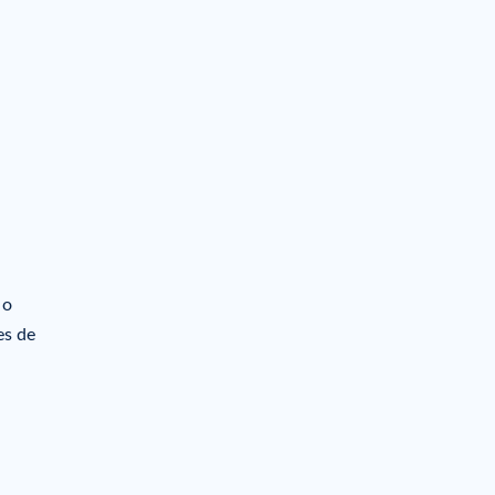
 o
es de