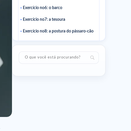
Exercício no6: o barco
Exercício no7: a tesoura
Exercício no8: a postura do pássaro-cão
Exercício no9: a prancha com rotação
Exercício no10: o «hundred»
Artigos relacionados
s