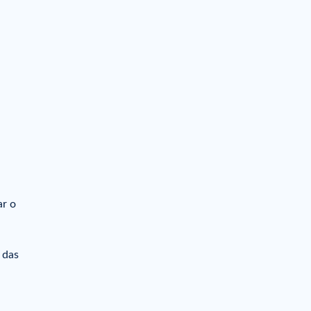
ar o
 das