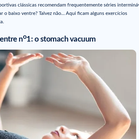
portivas clássicas recomendam frequentemente séries interminá
ar o baixo ventre? Talvez não… Aqui ficam alguns exercícios
a.
o
entre n
1: o stomach vacuum