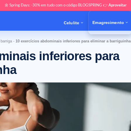
🌼 Spring Days: -30% em tudo com o código BLOGSPRING 👉
Aproveitar
Emagrecimento
Celulite
barriga
-
10 exercícios abdominais inferiores para eliminar a barriguinha
minais inferiores para
nha