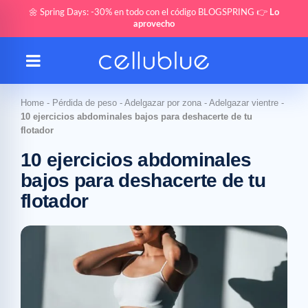
🌼 Spring Days: -30% en todo con el código BLOGSPRING 👉
Lo
aprovecho
Home
-
Pérdida de peso
-
Adelgazar por zona
-
Adelgazar vientre
-
10 ejercicios abdominales bajos para deshacerte de tu
flotador
10 ejercicios abdominales
bajos para deshacerte de tu
flotador