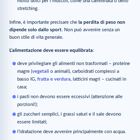
molto dolci per i muscoli, come una camminata o dello
stretching.
Infine, è importante precisare che
la perdita di peso non
dipende solo dallo sport
. Non può avvenire senza un
buon stile di vita generale.
L’alimentazione deve essere equilibrata
:
deve privilegiare gli alimenti non trasformati – proteine
magre (
vegetali
o animali), carboidrati complessi a
basso IG,
frutta e verdura
, latticini magri – cucinati in
casa;
i pasti non devono essere eccessivi (attenzione alle
porzioni!);
gli zuccheri semplici, i grassi saturi e il sale devono
essere limitati;
l’idratazione deve avvenire principalmente con acqua.