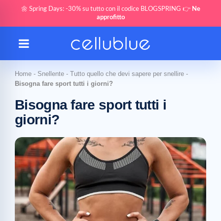
🌼 Spring Days: -30% su tutto con il codice BLOGSPRING 👉
Ne
approfitto
Home
-
Snellente
-
Tutto quello che devi sapere per snellire
-
Bisogna fare sport tutti i giorni?
Bisogna fare sport tutti i
giorni?