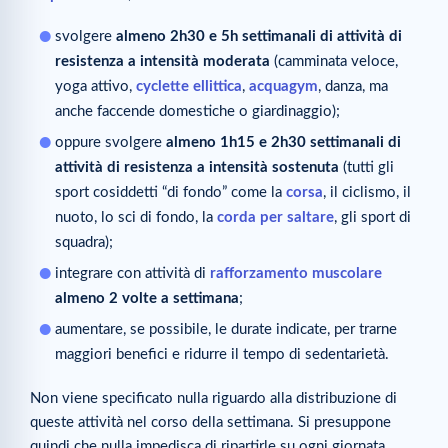
svolgere
almeno 2h30 e 5h settimanali di attività di
resistenza a intensità moderata
(camminata veloce,
yoga attivo,
cyclette ellittica
,
acquagym
, danza, ma
anche faccende domestiche o giardinaggio);
oppure svolgere
almeno 1h15 e 2h30 settimanali di
attività di resistenza a intensità sostenuta
(tutti gli
sport cosiddetti “di fondo” come la
corsa
, il ciclismo, il
nuoto, lo sci di fondo, la
corda per
saltare
, gli sport di
squadra);
integrare con attività di
rafforzamento muscolare
almeno 2 volte a settimana
;
aumentare, se possibile, le durate indicate, per trarne
maggiori benefici e ridurre il tempo di sedentarietà.
Non viene specificato nulla riguardo alla distribuzione di
queste attività nel corso della settimana. Si presuppone
quindi che nulla impedisca di ripartirle su ogni giornata.