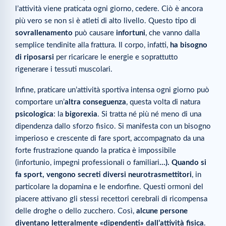
l’attività viene praticata ogni giorno, cedere. Ciò è ancora
più vero se non si è atleti di alto livello. Questo tipo di
sovrallenamento
può causare
infortuni
, che vanno dalla
semplice tendinite alla frattura. Il corpo, infatti,
ha bisogno
di
riposarsi
per ricaricare le energie e soprattutto
rigenerare i tessuti muscolari.
Infine, praticare un’attività sportiva intensa ogni giorno può
comportare un’
altra conseguenza
, questa volta di natura
psicologica
: la
bigorexia
. Si tratta né più né meno di una
dipendenza dallo sforzo fisico. Si manifesta con un bisogno
imperioso e crescente di fare sport, accompagnato da una
forte frustrazione quando la pratica è impossibile
(infortunio, impegni professionali o familiari
…). Quando si
fa sport, vengono secreti diversi neurotrasmettitori
, in
particolare la dopamina e le endorfine. Questi ormoni del
piacere attivano gli stessi recettori cerebrali di ricompensa
delle droghe o dello zucchero. Così,
alcune persone
diventano letteralmente «dipendenti» dall’attività fisica
.