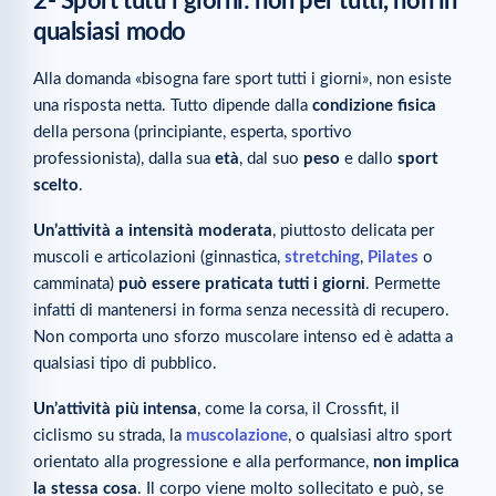
2- Sport tutti i giorni: non per tutti, non in
qualsiasi modo
Alla domanda «bisogna fare sport tutti i giorni», non esiste
una risposta netta. Tutto dipende dalla
condizione fisica
della persona (principiante, esperta, sportivo
professionista), dalla sua
età
, dal suo
peso
e dallo
sport
scelto
.
Un’attività a intensità moderata
, piuttosto delicata per
muscoli e articolazioni (ginnastica,
stretching
,
Pilates
o
camminata)
può essere praticata tutti i giorni
. Permette
infatti di mantenersi in forma senza necessità di recupero.
Non comporta uno sforzo muscolare intenso ed è adatta a
qualsiasi tipo di pubblico.
Un’attività più intensa
, come la corsa, il Crossfit, il
ciclismo su strada, la
muscolazione
, o qualsiasi altro sport
orientato alla progressione e alla performance,
non implica
la stessa cosa
. Il corpo viene molto sollecitato e può, se