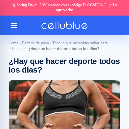
🌼 Spring Days: -30% en todo con el código BLOGSPRING 👉
Lo
aprovecho
Home
-
Pérdida de peso
-
Todo lo que necesitas saber para
adelgazar
-
¿Hay que hacer deporte todos los días?
¿Hay que hacer deporte todos
los días?