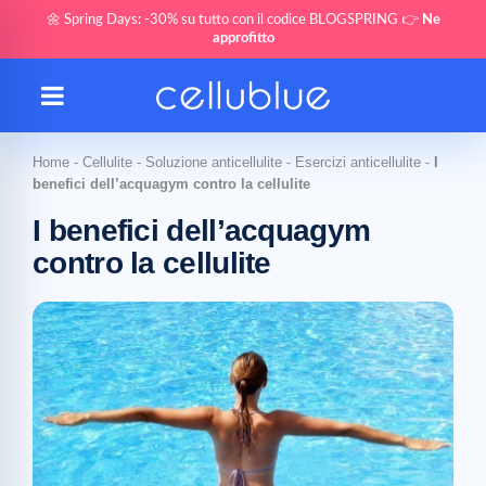
🌼 Spring Days: -30% su tutto con il codice BLOGSPRING 👉
Ne
approfitto
Home
-
Cellulite
-
Soluzione anticellulite
-
Esercizi anticellulite
-
I
benefici dell’acquagym contro la cellulite
I benefici dell’acquagym
contro la cellulite