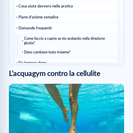
Cosa aiuta davvero nella pratica
Piano d'azione semplice
Domande frequenti
Come faccio a capire se sto andando nella direzione
giusta?
Devo cambiare tutto insieme?
Da leggere dopo
L’acquagym contro la cellulite
Articoli correlati