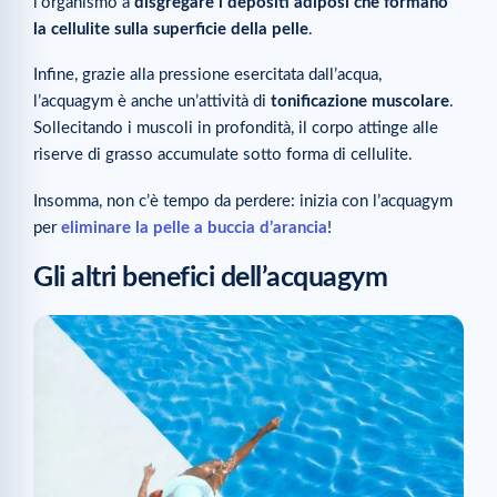
l’organismo a
disgregare i depositi adiposi che formano
la cellulite
sulla superficie della pelle
.
Infine, grazie alla pressione esercitata dall’acqua,
l’acquagym è anche un’attività di
tonificazione muscolare
.
Sollecitando i muscoli in profondità, il corpo attinge alle
riserve di grasso accumulate sotto forma di cellulite.
Insomma, non c’è tempo da perdere: inizia con l’acquagym
per
eliminare la pelle a buccia d’arancia
!
Gli altri benefici dell’acquagym