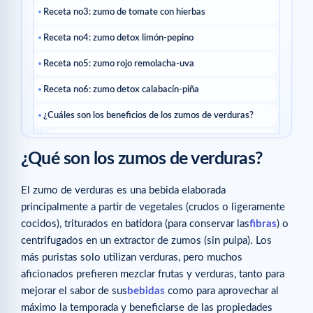
Receta no3: zumo de tomate con hierbas
Receta no4: zumo detox limón-pepino
Receta no5: zumo rojo remolacha-uva
Receta no6: zumo detox calabacín-piña
¿Cuáles son los beneficios de los zumos de verduras?
1- ¿Por qué incorporar los zumos de verduras?
¿Qué son los zumos de verduras?
2- ¿Hay que tener precaución?
Artículos relacionados
El zumo de verduras es una bebida elaborada
principalmente a partir de vegetales (crudos o ligeramente
cocidos), triturados en batidora (para conservar las
fibras
) o
centrifugados en un extractor de zumos (sin pulpa). Los
más puristas solo utilizan verduras, pero muchos
aficionados prefieren mezclar frutas y verduras, tanto para
mejorar el sabor de sus
bebidas
como para aprovechar al
máximo la temporada y beneficiarse de las propiedades