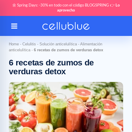
🌼 Spring Days: -30% en todo con el código BLOGSPRING 👉
Lo
aprovecho
Home
-
Celulitis
-
Solución anticelulítica
-
Alimentación
anticelulítica
-
6 recetas de zumos de verduras detox
6 recetas de zumos de
verduras detox