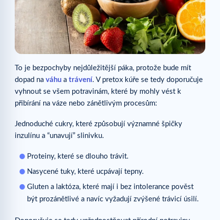
To je bezpochyby nejdůležitější páka, protože bude mít
dopad na
váhu
a
trávení
. V pretox kúře se tedy doporučuje
vyhnout se všem potravinám, které by mohly vést k
přibírání na váze nebo zánětlivým procesům:
Jednoduché cukry, které způsobují významné špičky
inzulínu a “unavují” slinivku.
Proteiny, které se dlouho trávit.
Nasycené tuky, které ucpávají tepny.
Gluten a laktóza, které mají i bez intolerance pověst
být prozánětlivé a navíc vyžadují zvýšené trávicí úsilí.