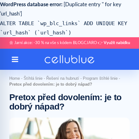
WordPress database error:
[Duplicate entry '' for key
'url_hash']
ALTER TABLE `wp_blc_links` ADD UNIQUE KEY
`url_hash` (`url_hash`)
🌼 Jarní akce: -30 % na vše s kódem BLOGCJARO 👉
Využít nabídku
Home
-
Štíhlá linie
-
Řešení na hubnutí
-
Program štíhlé linie
-
Pretox před dovolením: je to dobrý nápad?
Pretox před dovolením: je to
dobrý nápad?