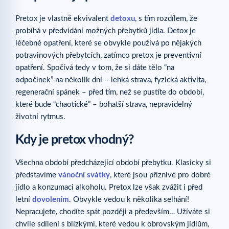
Pretox je vlastně ekvivalent
detoxu
, s tím rozdílem, že
probíhá v předvídání možných přebytků jídla. Detox je
léčebné opatření, které se obvykle používá po nějakých
potravinových přebytcích, zatímco pretox je preventivní
opatření. Spočívá tedy v tom, že si dáte tělo “na
odpočinek” na několik dní – lehká strava, fyzická aktivita,
regenerační spánek – před tím, než se pustíte do období,
které bude “chaotické” – bohatší strava, nepravidelný
životní rytmus.
Kdy je pretox vhodný?
Všechna období předcházející období přebytku. Klasicky si
představíme
vánoční svátky
, které jsou příznivé pro dobré
jídlo a konzumaci alkoholu. Pretox lze však zvážit i před
letní
dovolením
. Obvykle vedou k několika selhání!
Nepracujete, chodíte spát později a především… Užíváte si
chvíle sdílení s blízkými, které vedou k obrovským jídlům,