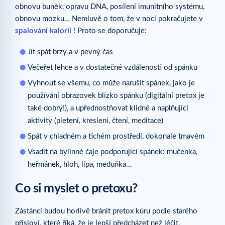
obnovu buněk, opravu DNA, posílení imunitního systému,
obnovu mozku… Nemluvě o tom, že v noci pokračujete v
spalování kalorií
! Proto se doporučuje:
Jít spát brzy a v pevný čas
Večeřet lehce a v dostatečné vzdálenosti od spánku
Vyhnout se všemu, co může narušit spánek, jako je
používání obrazovek blízko spánku (digitální pretox je
také dobrý!), a upřednostňovat klidné a naplňující
aktivity (pletení, kreslení, čtení, meditace)
Spát v chladném a tichém prostředí, dokonale tmavém
Vsadit na bylinné čaje podporující spánek: mučenka,
heřmánek, hloh, lípa, meduňka…
Co si myslet o pretoxu?
Zástánci budou horlivě bránit pretox kúru podle starého
přísloví, které říká, že je lepší předcházet než léčit.