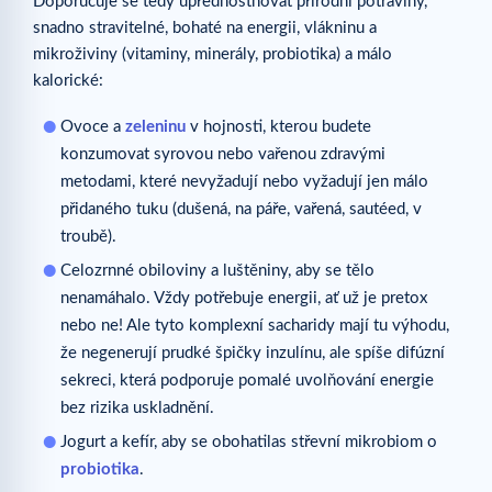
Doporučuje se tedy upřednostňovat přírodní potraviny,
snadno stravitelné, bohaté na energii, vlákninu a
mikroživiny (vitaminy, minerály, probiotika) a málo
kalorické:
Ovoce a
zeleninu
v hojnosti, kterou budete
konzumovat syrovou nebo vařenou zdravými
metodami, které nevyžadují nebo vyžadují jen málo
přidaného tuku (dušená, na páře, vařená, sautéed, v
troubě).
Celozrnné obiloviny a luštěniny, aby se tělo
nenamáhalo. Vždy potřebuje energii, ať už je pretox
nebo ne! Ale tyto komplexní sacharidy mají tu výhodu,
že negenerují prudké špičky inzulínu, ale spíše difúzní
sekreci, která podporuje pomalé uvolňování energie
bez rizika uskladnění.
Jogurt a kefír, aby se obohatilas střevní mikrobiom o
probiotika
.