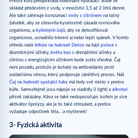
Pretox kúra předpokládá maximální hydrataci. Bude se
skládat především z vody, v množství 1,5 až 2 litrů denně.
Ale také zahrnuje konzumaci
vody s citrónem
na lačný
žaludek, aby se obnovila kyselostně-zásadá rovnováha
organismu, a
bylinných čajů
, aby se detoxifikoval
organismus, usnadnila trávení a/nebo lepší spánek. V tomto
ohledu naše
Infúze na hubnutí Detox
na bázi
psince
s
diuretickými účinky,
květu bez
s drenážními účinky a
citrónu s energizujícím účinkem bude zcela vhodná. Čaj
není pozadu, protože je bohatý na antioxidanty proti
oxidačnímu stresu, který podporuje zánětlivý proces. Náš
Čaj na hubnutí spalující tuky
má tedy své místo v pretox
kúře. Samozřejmě jsou nápoje se sladidly (i light) a
alkohol
přísně zakázány. Káva se také nedoporučuje: kofein je sice
aktivátor lipolýzy, ale je to také stimulant, a pretox
vyžaduje odpočinek těla… a myšlenek!
3- Fyzická aktivita