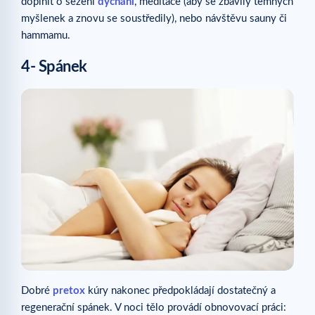
doplnit o sezení
dýchání
, meditace (aby se zbavily temných
myšlenek a znovu se soustředily), nebo návštěvu sauny či
hammamu.
4- Spánek
Dobré
pretox
kúry nakonec předpokládají dostatečný a
regenerační spánek. V noci tělo provádí obnovovací práci: