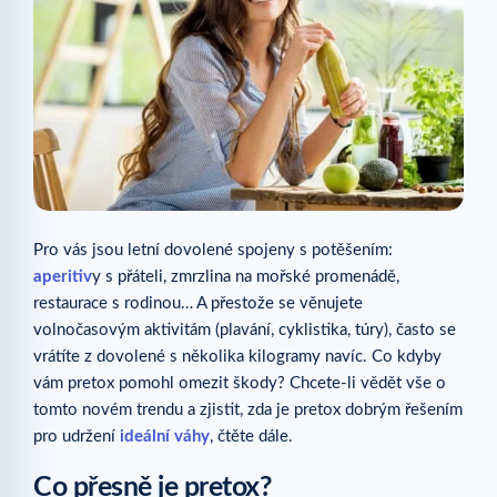
Pro vás jsou letní dovolené spojeny s potěšením:
aperitiv
y s přáteli, zmrzlina na mořské promenádě,
restaurace s rodinou… A přestože se věnujete
volnočasovým aktivitám (plavání, cyklistika, túry), často se
vrátíte z dovolené s několika kilogramy navíc. Co kdyby
vám pretox pomohl omezit škody? Chcete-li vědět vše o
tomto novém trendu a zjistit, zda je pretox dobrým řešením
pro udržení
ideální váhy
, čtěte dále.
Co přesně je pretox?