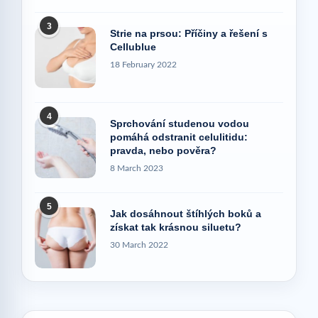
3
Strie na prsou: Příčiny a řešení s
Cellublue
18 February 2022
4
Sprchování studenou vodou
pomáhá odstranit celulitidu:
pravda, nebo pověra?
8 March 2023
5
Jak dosáhnout štíhlých boků a
získat tak krásnou siluetu?
30 March 2022