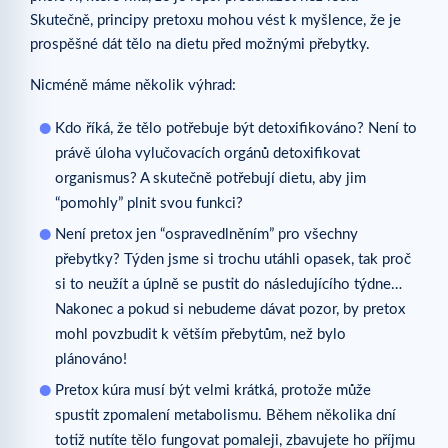
Skutečně, principy pretoxu mohou vést k myšlence, že je
prospěšné dát tělo na dietu před možnými přebytky.
Nicméně máme několik výhrad:
Kdo říká, že tělo potřebuje být detoxifikováno? Není to
právě úloha vylučovacích orgánů detoxifikovat
organismus? A skutečně potřebují dietu, aby jim
“pomohly” plnit svou funkci?
Není pretox jen “ospravedlněním” pro všechny
přebytky? Týden jsme si trochu utáhli opasek, tak proč
si to neužít a úplně se pustit do následujícího týdne…
Nakonec a pokud si nebudeme dávat pozor, by pretox
mohl povzbudit k větším přebytům, než bylo
plánováno!
Pretox kúra musí být velmi krátká, protože může
spustit zpomalení metabolismu. Během několika dní
totiž nutíte tělo fungovat pomaleji, zbavujete ho příjmu