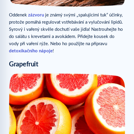
Oddenek
zázvoru
je známý svými „spalujícími tuk“ účinky,
protože pomáhá regulovat vstřebávání a vylučování lipidů.
Syrový i vařený skvěle dochutí vaše jídla! Nastrouhejte ho
do salátu s krevetami a avokádem. Přidejte kousek do
vody při vaření rýže. Nebo ho použijte na přípravu
detoxikačního nápoje
!
Grapefruit