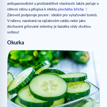
antispasmodické a protizánětlivé vlastnosti, takže pečuje o
střevní stěnu a přispívá k efektu
plochého břicha
!
Zároveň podporuje pocení : ideální pro vylučování toxinů.
V nálevu, nasekaná na rajčatovém salátu nebo jako
dochucení grilované zeleniny je bazalka vždy skvělou
volbou!
Okurka