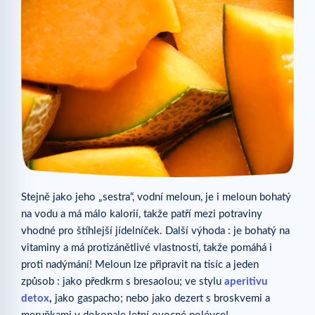
Stejně jako jeho „sestra“, vodní meloun, je i meloun bohatý
na vodu a má málo kalorií, takže patří mezi potraviny
vhodné pro štíhlejší jídelníček. Další výhoda : je bohatý na
vitaminy a má protizánětlivé vlastnosti, takže pomáhá i
proti nadýmání! Meloun lze připravit na tisíc a jeden
způsob : jako předkrm s bresaolou; ve stylu
aperitivu
detox
,
jako gaspacho; nebo jako dezert s broskvemi a