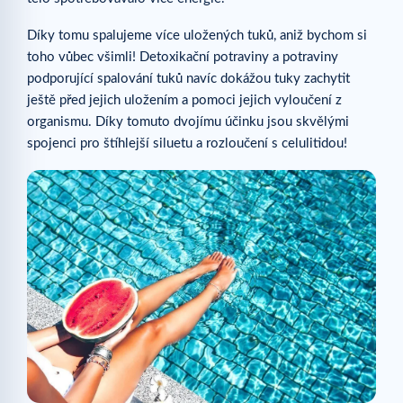
Okurka
Jak optimalizovat účinky detoxikačních potravin?
Díky tomu spalujeme více uložených tuků, aniž bychom si
toho vůbec všimli! Detoxikační potraviny a potraviny
Související články
podporující spalování tuků navíc dokážou tuky zachytit
ještě před jejich uložením a pomoci jejich vyloučení z
organismu. Díky tomuto dvojímu účinku jsou skvělými
spojenci pro štíhlejší siluetu a rozloučení s celulitidou!