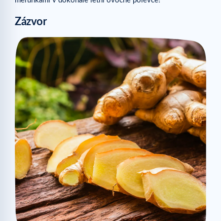
meruňkami v dokonale letní ovocné polévce!
Zázvor