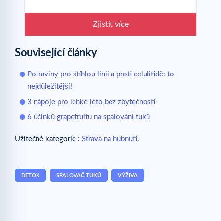
Zjistit více
Související články
Potraviny pro štíhlou linii a proti celulitidě: to
nejdůležitější!
3 nápoje pro lehké léto bez zbytečností
6 účinků grapefruitu na spalování tuků
Užitečné kategorie :
Strava na hubnutí
.
DETOX
SPALOVAČ TUKŮ
VÝŽIVA