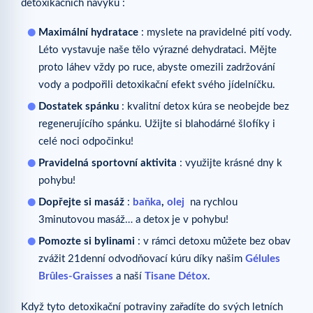
detoxikačních návyků :
Maximální hydratace
: myslete na pravidelné pití vody.
Léto vystavuje naše tělo výrazné dehydrataci. Mějte
proto láhev vždy po ruce, abyste omezili zadržování
vody a podpořili detoxikační efekt svého jídelníčku.
Dostatek spánku
: kvalitní detox kúra se neobejde bez
regenerujícího spánku. Užijte si blahodárné šlofíky i
celé noci odpočinku!
Pravidelná sportovní aktivita
: využijte krásné dny k
pohybu!
Dopřejte si masáž
:
baňka
,
olej
na rychlou
3minutovou masáž… a detox je v pohybu!
Pomozte si bylinami
: v rámci detoxu můžete bez obav
zvážit 21denní odvodňovací kúru díky našim
Gélules
Brûles-Graisses
a naší
Tisane Détox
.
Když tyto detoxikační potraviny zařadíte do svých letních