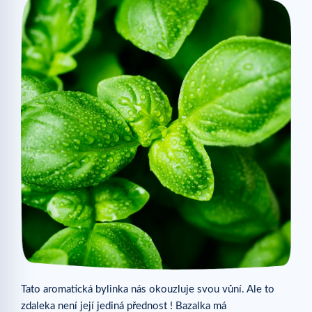
Tato aromatická bylinka nás okouzluje svou vůní. Ale to
zdaleka není její jediná přednost ! Bazalka má