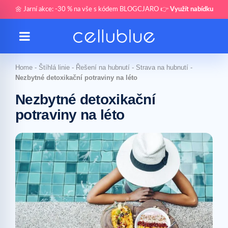
🌼 Jarní akce: -30 % na vše s kódem BLOGCJARO 👉
Využít nabídku
Home
-
Štíhlá linie
-
Řešení na hubnutí
-
Strava na hubnutí
-
Nezbytné detoxikační potraviny na léto
Nezbytné detoxikační
potraviny na léto