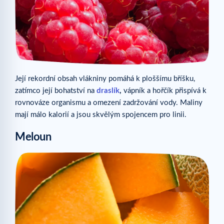
Její rekordní obsah vlákniny pomáhá k ploššímu bříšku,
zatímco její bohatství na
draslík
,
vápník a hořčík přispívá k
rovnováze organismu a omezení zadržování vody. Maliny
mají málo kalorií a jsou skvělým spojencem pro linii.
Meloun