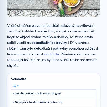
V létě si můžeme zvolit jídelníček založený na grilování,
zmrzlině, koblihách a aperitivu, ale pak se nesmíme divit,
když se objeví drobné faldíky a ďolíčky. Můžeme proto
raději vsadit na
detoxikační potraviny
! Díky svému
složení vám tyto detoxikační potraviny pomohou udržet si
linii a přirozeně omezit
celulitidu
. Přinášíme vám seznam
toho nejdůležitějšího, co by letos v létě rozhodně nemělo
chybět!
Sommaire
Jak detoxikační potraviny fungují?
Nejlepší letní detoxikační potraviny