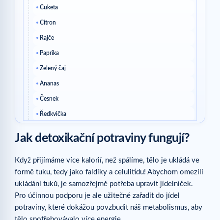
Cuketa
Citron
Rajče
Paprika
Zelený čaj
Ananas
Česnek
Ředkvička
Meloun vodní
Jak detoxikační potraviny fungují?
Malina
Když přijímáme více kalorií, než spálíme, tělo je ukládá ve
Meloun
formě tuku, tedy jako faldíky a celulitidu! Abychom omezili
Zázvor
ukládání tuků, je samozřejmě potřeba upravit jídelníček.
Grapefruit
Pro účinnou podporu je ale užitečné zařadit do jídel
Bazalka
potraviny, které dokážou povzbudit náš metabolismus, aby
tělo spotřebovávalo více energie.