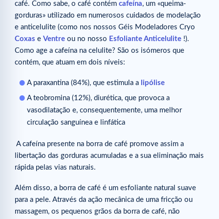
café. Como sabe, o café contém
cafeína
, um «queima-
gorduras» utilizado em numerosos cuidados de modelação
e anticelulite (como nos nossos Géis Modeladores Cryo
Coxas
e
Ventre
ou no nosso
Esfoliante Anticelulite
!).
Como age a cafeína na celulite? São os isómeros que
contém, que atuam em dois níveis:
A paraxantina (84%), que estimula a
lipólise
A teobromina (12%), diurética, que provoca a
vasodilatação e, consequentemente, uma melhor
circulação sanguínea e linfática
A cafeína presente na borra de café promove assim a
libertação das gorduras acumuladas e a sua eliminação mais
rápida pelas vias naturais.
Além disso, a borra de café é um esfoliante natural suave
para a pele. Através da ação mecânica de uma fricção ou
massagem, os pequenos grãos da borra de café, não