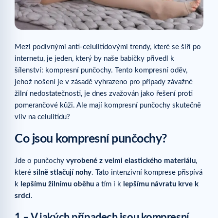
Mezi podivnými anti-celulitidovými trendy, které se šíří po
internetu, je jeden, který by naše babičky přivedl k
šílenství: kompresní punčochy. Tento kompresní oděv,
jehož nošení je v zásadě vyhrazeno pro případy závažné
žilní nedostatečnosti, je dnes zvažován jako řešení proti
pomerančové kůži. Ale mají kompresní punčochy skutečně
vliv na celulitidu?
Co jsou kompresní punčochy?
Jde o punčochy
vyrobené z velmi elastického materiálu
,
které
silně stlačují nohy
. Tato intenzivní komprese přispívá
k
lepšímu žilnímu oběhu
a tím i k
lepšímu návratu krve k
srdci
.
1 – V jakých případech jsou kompresní