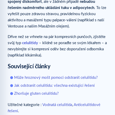
spojený diskomfort
, ale v žádném případě
nebudou
řešením nadměrného ukládání tuku v adipocytech
. To lze
vyřešit pouze zdravou stravou, pravidelnou fyzickou
aktivitou a masážemi typu palpace-válení (například s naší
Ventouse a naším Masážním olejem).
Dříve než se vrhnete na pár kompresních punčoch, zjistěte
svůj typ
celulitidy
– klidně se poraďte se svým lékařem – a
nevybírejte si kompresní oděv bez doporučení odborníka
(například lékárníka).
Související články
Může hroznový mošt pomoci odstranit celulitidu?
Jak odstranit celulitidu: všechna existující řešení
Zhoršuje gluten celulitidu?
Užitečné kategorie :
Vodnatá celulitida
,
Anticelulitidové
řešení
.