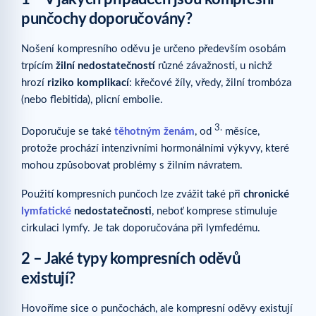
punčochy doporučovány?
Nošení kompresního oděvu je určeno především osobám
trpícím
žilní nedostatečností
různé závažnosti, u nichž
hrozí
riziko komplikací
: křečové žíly, vředy, žilní trombóza
(nebo flebitida), plicní embolie.
3.
Doporučuje se také
těhotným ženám
, od
měsíce,
protože prochází intenzivními hormonálními výkyvy, které
mohou způsobovat problémy s žilním návratem.
Použití kompresních punčoch lze zvážit také při
chronické
lymfatické
nedostatečnosti
, neboť komprese stimuluje
cirkulaci lymfy. Je tak doporučována při lymfedému.
2 – Jaké typy kompresních oděvů
existují?
Hovoříme sice o punčochách, ale kompresní oděvy existují