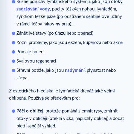
Různé poruchy lymfatického systému, jako jsou otoky,
zadržování vody
, pocity těžkých nohou, lymfedém,
syndrom těžké paže (po odstranění sentinelové uzliny
v rámci léčby rakoviny prsu)…
Zánětlivé stavy (po úrazu nebo operaci)
Kožní problémy, jako jsou ekzém, kuperóza nebo akné
Pomalé hojení
Svalovou regeneraci
Střevní potíže, jako jsou
nadýmání
, plynatost nebo
zácpa
Z estetického hlediska je lymfatická drenáž také velmi
oblíbená. Používá se především pro:
Péči o obličej
, protože pomáhá zjemnit rysy, zmírnit
otoky v obličeji (oteklá víčka, napuchlý obličej) a dodat
pleti jasnější vzhled.