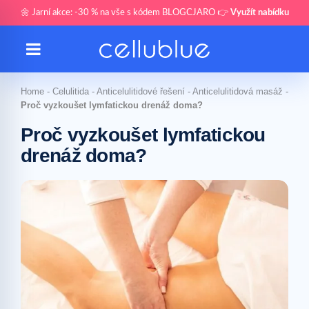
🌼 Jarní akce: -30 % na vše s kódem BLOGCJARO 👉
Využít nabídku
Home
-
Celulitida
-
Anticelulitidové řešení
-
Anticelulitidová masáž
-
Proč vyzkoušet lymfatickou drenáž doma?
Proč vyzkoušet lymfatickou
drenáž doma?