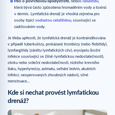
Péči o povrchovou lipodystrofii
, neboli
celulitidu
,
která bývá často způsobena hromaděním vody a toxinů
v dermis. Lymfatická drenáž je vhodná zejména pro
osoby trpící
vodnatou celulitidou
, související se
zadržováním vody.
Je třeba upřesnit, že lymfatická drenáž je kontraindikována
v případě tuberkulózy, prokázané trombózy (nebo flebitidy),
lymfangitidy (zánětu lymfatických cév), erysipelu (kožní
infekce související se žilně-lymfatickou nedostatečností),
otoku nebo srdeční nedostatečnosti, nízkého krevního
tlaku, hypertyreózy, astmatu, selhání ledvin, akutních
infekcí, neoperovaných zhoubných nádorů, silné
menstruace…
Kde si nechat provést lymfatickou
drenáž?