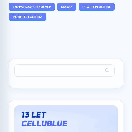
LYMFATICKÁ CIRKULACE
MASÁŽ
PROTI CELULITIDĚ
VODNÍ CELULITIDA