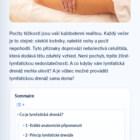
Pocity těžkosti jsou vaší každodenní realitou. Každý večer
je to stejné: oteklé kotníky, nateklé nohy a pocit
nepohodlí. Tyto příznaky doprovází nebolestivá celulitida,
která dodává tělu zduřelý vzhled. Není pochyb, trpíte žilně-
lymfatickou nedostatečností. A co kdyby vám lymfatická
drenáž mohla ulevit? A je vůbec možné provádět
lymfatickou drenáž sama doma?
Sommaire
Co je lymfatická drenáž?
1- Krátké anatomické připomenutí
2- Princip lymfatické drenáže