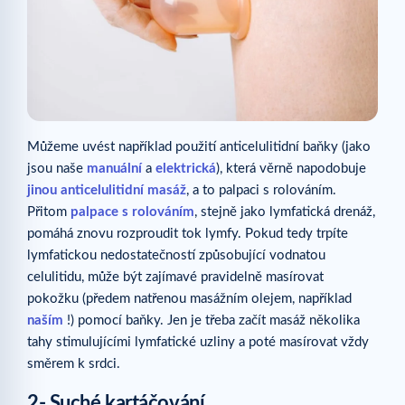
Můžeme uvést například použití anticelulitidní baňky (jako
jsou naše
manuální
a
elektrická
), která věrně napodobuje
jinou anticelulitidní masáž
, a to palpaci s rolováním.
Přitom
palpace s rolováním
, stejně jako lymfatická drenáž,
pomáhá znovu rozproudit tok lymfy. Pokud tedy trpíte
lymfatickou nedostatečností způsobující vodnatou
celulitidu, může být zajímavé pravidelně masírovat
pokožku (předem natřenou masážním olejem, například
naším
!) pomocí baňky. Jen je třeba začít masáž několika
tahy stimulujícími lymfatické uzliny a poté masírovat vždy
směrem k srdci.
2- Suché kartáčování