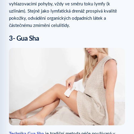
vyhlazovacími pohyby, vždy ve směru toku lymfy (k
uzlinám). Stejně jako lymfatická drenáž prospívá kvalitě
pokožky, odvádění organických odpadních látek a
částečnému zmírnění celulitidy.
3- Gua Sha
Technika Gua Sha
je tradiční metoda péče používaná v