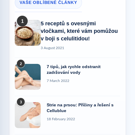
VAŠE OBLÍBENÉ ČLÁNKY
1
5 receptů s ovesnými
vločkami, které vám pomůžou
v boji s celulitidou!
3 August 2021
2
7 tipů, jak rychle odstranit
zadržování vody
7 March 2022
3
Strie na prsou: Příčiny a řešení s
Cellublue
18 February 2022