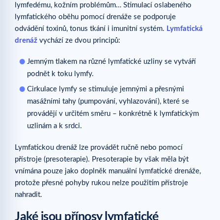
lymfedému, kožním problémům… Stimulací oslabeného
lymfatického oběhu pomocí drenáže se podporuje
odvádění toxinů, tonus tkání i imunitní systém.
Lymfatická
drenáž
vychází ze dvou principů:
Jemným tlakem na různé lymfatické uzliny se vytváří
podnět k toku lymfy.
Cirkulace lymfy se stimuluje jemnými a přesnými
masážními tahy (pumpování, vyhlazování), které se
provádějí v určitém směru – konkrétně k lymfatickým
uzlinám a k srdci.
Lymfatickou drenáž lze provádět ručně nebo pomocí
přístroje (presoterapie). Presoterapie by však měla být
vnímána pouze jako doplněk manuální lymfatické drenáže,
protože přesné pohyby rukou nelze použitím přístroje
nahradit.
Jaké jsou přínosy lymfatické