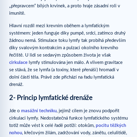
„přepravcem“ bílých krvinek, a proto hraje zásadní roli v
imunitě.
Hlavní rozdíl mezi krevním oběhem a lymfatickým
systémem: jeden funguje díky pumpě, srdci, zatímco druhý
žádnou nemá. Stimulace toku lymfy tak probíhá především
díky svalovým kontrakcím a pulzaci okolního krevního
řečiště. U lidí se sedavým způsobem života je však
cirkulace
lymfy stimulována jen málo. A vlivem gravitace
se stává, že se lymfa (a toxiny, které přenáší) hromadí v
dolní části těla. Právě zde přichází na řadu lymfatická
drenáž.
2- Princip lymfatické drenáže
Jde o
masážní techniku
, jejímž cílem je znovu podpořit
cirkulaci lymfy. Nedostatečná funkce lymfatického systému
totiž může vést k celé řadě potíží: otokům,
pocitu těžkých
nohou
, křečovým žilám, zadržování vody, zánětu, celulitidě,