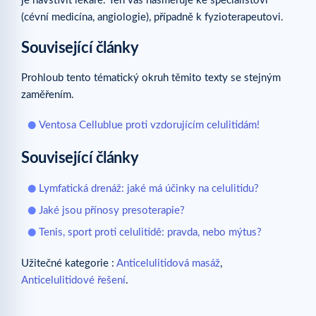
je navštívit lékaře. Ten vás nasměruje ke specialistovi
(cévní medicína, angiologie), případně k fyzioterapeutovi.
Související články
Prohloub tento tématický okruh těmito texty se stejným
zaměřením.
Ventosa Cellublue proti vzdorujícím celulitidám!
Související články
Lymfatická drenáž: jaké má účinky na celulitidu?
Jaké jsou přínosy presoterapie?
Tenis, sport proti celulitidě: pravda, nebo mýtus?
Užitečné kategorie :
Anticelulitidová masáž
,
Anticelulitidové řešení
.