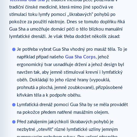
tradiční čínské medicíně, která mimo jiné spočívá ve
stimulaci toku lymfy pomocí „škrabavých“ pohybů po
pokožce za použití nástroje. Dnes se tomuto doplňku říká
Gua Sha a umožňuje domácí péči o tělo blízkou manuální
lymfatické drenáži. Je však třeba dodržet několik zásad:
Je potřeba vybrat Gua Sha vhodný pro masáž těla. To je
například případ našeho
Gua Sha Corps
, jehož
ergonomický tvar usnadňuje držení a jehož design byl
navržen tak, aby jemně stimuloval krevní i lymfatický
oběh. Dokládají to jeho různé hrany (vypouklá,
prohnutá a plochá, jemně zoubkované), přizpůsobené
křivkám těla a k podpoře oběhu.
Lymfatická drenáž pomocí Gua Sha by se měla provádět
na pokožce předem natřené masážním olejem.
Před zahájením jakýchkoli škrabavých pohybů je
nezbytné „otevřít“ různé lymfatické uzliny jemným