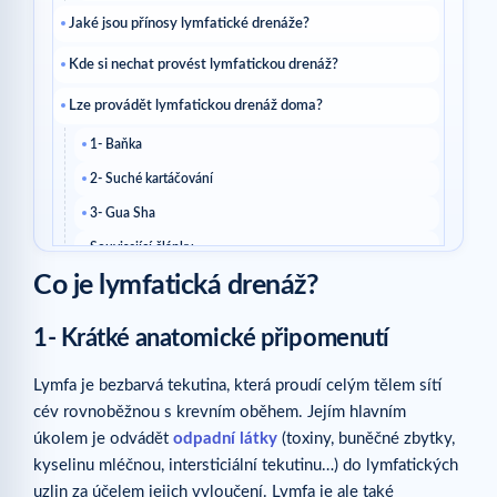
Jaké jsou přínosy lymfatické drenáže?
Kde si nechat provést lymfatickou drenáž?
Lze provádět lymfatickou drenáž doma?
1- Baňka
2- Suché kartáčování
3- Gua Sha
Související články
Co je lymfatická drenáž?
Související články
1- Krátké anatomické připomenutí
Lymfa je bezbarvá tekutina, která proudí celým tělem sítí
cév rovnoběžnou s krevním oběhem. Jejím hlavním
úkolem je odvádět
odpadní látky
(toxiny, buněčné zbytky,
kyselinu mléčnou, intersticiální tekutinu…) do lymfatických
uzlin za účelem jejich vyloučení. Lymfa je ale také