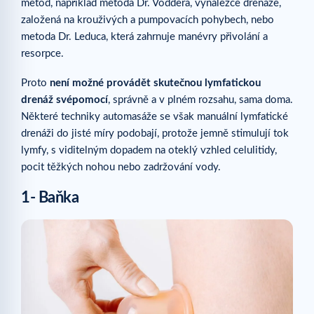
metod, například metoda Dr. Voddera, vynálezce drenáže,
založená na krouživých a pumpovacích pohybech, nebo
metoda Dr. Leduca, která zahrnuje manévry přivolání a
resorpce.
Proto
není možné provádět skutečnou lymfatickou
drenáž svépomocí
, správně a v plném rozsahu, sama doma.
Některé techniky automasáže se však manuální lymfatické
drenáži do jisté míry podobají, protože jemně stimulují tok
lymfy, s viditelným dopadem na oteklý vzhled celulitidy,
pocit těžkých nohou nebo zadržování vody.
1- Baňka