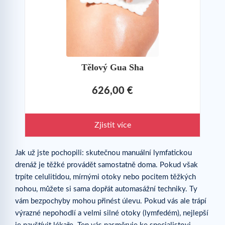
Tělový Gua Sha
626,00 €
Zjistit více
Jak už jste pochopili: skutečnou manuální lymfatickou
drenáž je těžké provádět samostatně doma. Pokud však
trpíte celulitidou, mírnými otoky nebo pocitem těžkých
nohou, můžete si sama dopřát automasážní techniky. Ty
vám bezpochyby mohou přinést úlevu. Pokud vás ale trápí
výrazné nepohodlí a velmi silné otoky (lymfedém), nejlepší