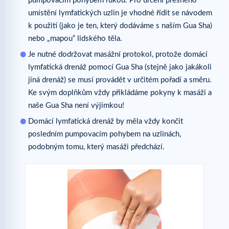
pumpovacím pohybem rukou. Pro určení přesného
umístění lymfatických uzlin je vhodné řídit se návodem
k použití (jako je ten, který dodáváme s naším Gua Sha)
nebo „mapou“ lidského těla.
Je nutné dodržovat masážní protokol, protože domácí
lymfatická drenáž pomocí Gua Sha (stejně jako jakákoli
jiná drenáž) se musí provádět v určitém pořadí a směru.
Ke svým doplňkům vždy přikládáme pokyny k masáži a
naše Gua Sha není výjimkou!
Domácí lymfatická drenáž by měla vždy končit
posledním pumpovacím pohybem na uzlinách,
podobným tomu, který masáži předchází.