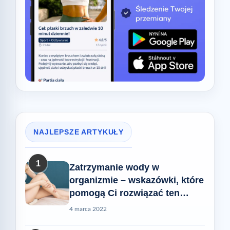
NAJLEPSZE ARTYKUŁY
1
Zatrzymanie wody w
organizmie – wskazówki, które
pomogą Ci rozwiązać ten
problem
4 marca 2022