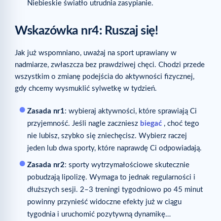
Niebieskie światło utrudnia zasypianie.
Wskazówka nr
4: Ruszaj się!
Jak już wspomniano, uważaj na sport uprawiany w
nadmiarze, zwłaszcza bez prawdziwej chęci. Chodzi przede
wszystkim o zmianę podejścia do aktywności fizycznej,
gdy chcemy wysmuklić sylwetkę w tydzień.
Zasada nr
1
: wybieraj aktywności, które sprawiają Ci
przyjemność. Jeśli nagle zaczniesz
biegać
, choć tego
nie lubisz, szybko się zniechęcisz. Wybierz raczej
jeden lub dwa sporty, które naprawdę Ci odpowiadają.
Zasada nr
2
: sporty wytrzymałościowe skutecznie
pobudzają lipolizę. Wymaga to jednak regularności i
dłuższych sesji. 2–3 treningi tygodniowo po 45 minut
powinny przynieść widoczne efekty już w ciągu
tygodnia i uruchomić pozytywną dynamikę…