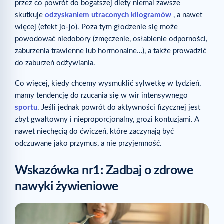
przez co powrót do bogatszej diety niemal zawsze
skutkuje
odzyskaniem utraconych kilogramów
, a nawet
więcej (efekt jo-jo). Poza tym głodzenie się może
powodować niedobory (zmęczenie, osłabienie odporności,
zaburzenia trawienne lub hormonalne…), a także prowadzić
do zaburzeń odżywiania.
Co więcej, kiedy chcemy wysmuklić sylwetkę w tydzień,
mamy tendencję do rzucania się w wir intensywnego
sportu
. Jeśli jednak powrót do aktywności fizycznej jest
zbyt gwałtowny i nieproporcjonalny, grozi kontuzjami. A
nawet niechęcią do ćwiczeń, które zaczynają być
odczuwane jako przymus, a nie przyjemność.
Wskazówka nr
1: Zadbaj o zdrowe
nawyki żywieniowe