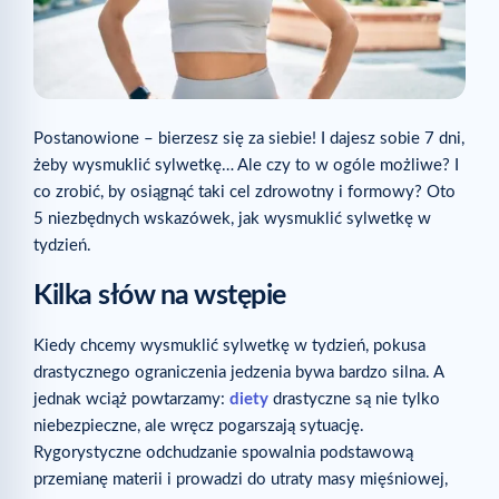
Postanowione – bierzesz się za siebie! I dajesz sobie 7 dni,
żeby wysmuklić sylwetkę… Ale czy to w ogóle możliwe? I
co zrobić, by osiągnąć taki cel zdrowotny i formowy? Oto
5 niezbędnych wskazówek, jak wysmuklić sylwetkę w
tydzień.
Kilka słów na wstępie
Kiedy chcemy wysmuklić sylwetkę w tydzień, pokusa
drastycznego ograniczenia jedzenia bywa bardzo silna. A
jednak wciąż powtarzamy:
diety
drastyczne są nie tylko
niebezpieczne, ale wręcz pogarszają sytuację.
Rygorystyczne odchudzanie spowalnia podstawową
przemianę materii i prowadzi do utraty masy mięśniowej,