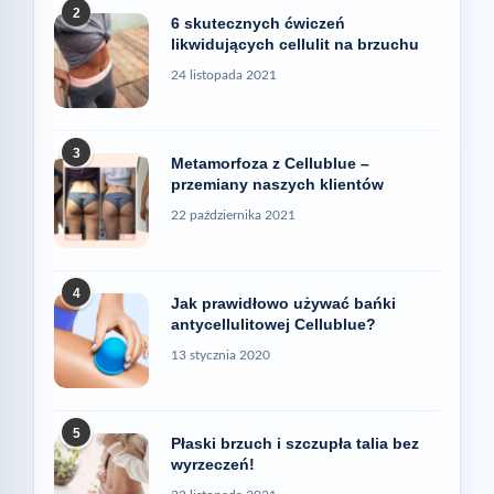
2
6 skutecznych ćwiczeń
likwidujących cellulit na brzuchu
24 listopada 2021
3
Metamorfoza z Cellublue –
przemiany naszych klientów
22 października 2021
4
Jak prawidłowo używać bańki
antycellulitowej Cellublue?
13 stycznia 2020
5
Płaski brzuch i szczupła talia bez
wyrzeczeń!