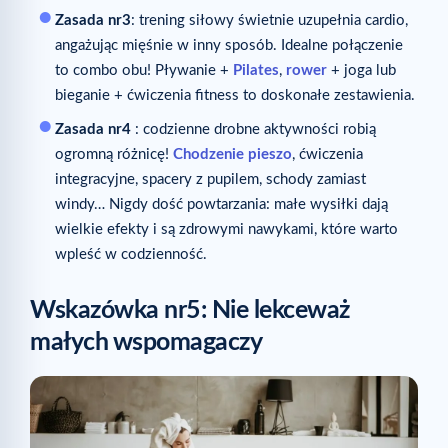
Zasada nr
3
: trening siłowy świetnie uzupełnia cardio,
angażując mięśnie w inny sposób. Idealne połączenie
to combo obu! Pływanie +
Pilates
,
rower
+ joga lub
bieganie + ćwiczenia fitness to doskonałe zestawienia.
Zasada nr
4
: codzienne drobne aktywności robią
ogromną różnicę!
Chodzenie pieszo
, ćwiczenia
integracyjne, spacery z pupilem, schody zamiast
windy… Nigdy dość powtarzania: małe wysiłki dają
wielkie efekty i są zdrowymi nawykami, które warto
wpleść w codzienność.
Wskazówka nr
5: Nie lekceważ
małych wspomagaczy