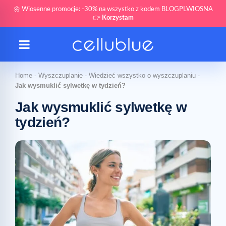
🌼 Wiosenne promocje: -30% na wszystko z kodem BLOGPLWIOSNA
👉
Korzystam
Home
-
Wyszczuplanie
-
Wiedzieć wszystko o wyszczuplaniu
-
Jak wysmuklić sylwetkę w tydzień?
Jak wysmuklić sylwetkę w
tydzień?