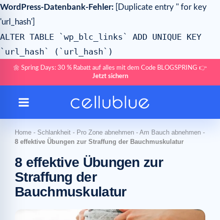
WordPress-Datenbank-Fehler:
[Duplicate entry '' for key
'url_hash']
ALTER TABLE `wp_blc_links` ADD UNIQUE KEY
`url_hash` (`url_hash`)
🌼 Spring Days: 30 % Rabatt auf alles mit dem Code BLOGSPRING 👉
Jetzt sichern
Home
-
Schlankheit
-
Pro Zone abnehmen
-
Am Bauch abnehmen
-
8 effektive Übungen zur Straffung der Bauchmuskulatur
8 effektive Übungen zur
Straffung der
Bauchmuskulatur