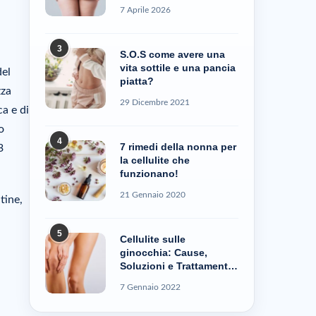
7 Aprile 2026
3
S.O.S come avere una
vita sottile e una pancia
del
piatta?
zza
29 Dicembre 2021
a e di
o
4
7 rimedi della nonna per
3
la cellulite che
funzionano!
21 Gennaio 2020
tine,
5
Cellulite sulle
ginocchia: Cause,
Soluzioni e Trattamenti
– Cellublue
7 Gennaio 2022