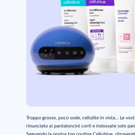
Troppo grosse, poco sode, cellulite in vista… Le vos
rinunciato ai pantaloncini corti e indossate solo pant
Seguendo la nostra top routine Cellublue, ritrovere