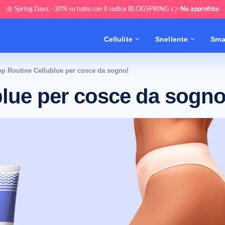
🌼 Spring Days: -30% su tutto con il codice BLOGSPRING 👉
Ne approfitto
Cellulite
Snellente
Sma
op Routine Cellublue per cosce da sogno!
blue per cosce da sogno