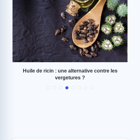
r y
Huile de ricin : une alternative contre les
Ve
vergetures ?