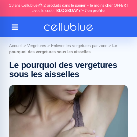
13 ans Cellublue 🎂 2 produits dans le panier = le moins cher OFFERT
avec le code :
BLOGBDAY
👉
J'en profite
Accueil
>
Vergetures
>
Enlever les vergetures par zone
>
Le
pourquoi des vergetures sous les aisselles
Le pourquoi des vergetures
sous les aisselles