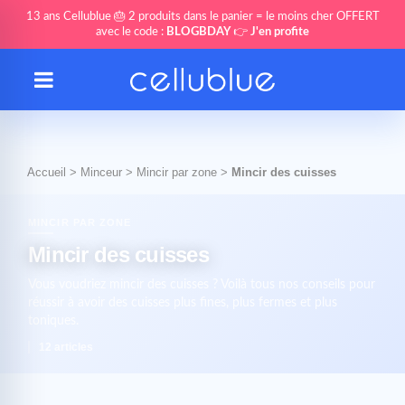
13 ans Cellublue 🎂 2 produits dans le panier = le moins cher OFFERT
avec le code :
BLOGBDAY
👉
J'en profite
Accueil
>
Minceur
>
Mincir par zone
>
Mincir des cuisses
MINCIR PAR ZONE
Mincir des cuisses
Vous voudriez mincir des cuisses ? Voilà tous nos conseils pour
réussir à avoir des cuisses plus fines, plus fermes et plus
toniques.
12 articles