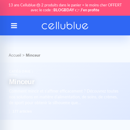
13 ans Cellublue 🎂 2 produits dans le panier = le moins cher OFFERT
avec le code :
BLOGBDAY
👉
J'en profite
Accueil
>
Minceur
CATÉGORIE :
Minceur
Comment mincir et s’affiner efficacement ? Découvrez toutes
nos solutions en matière d’alimentation, de soins, de crèmes,
de sport pour obtenir la silhouette que…
177 articles