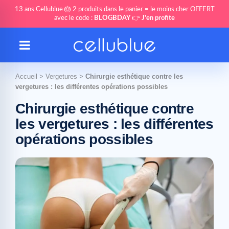
13 ans Cellublue 🎂 2 produits dans le panier = le moins cher OFFERT
avec le code :
BLOGBDAY
👉
J'en profite
Accueil
>
Vergetures
>
Chirurgie esthétique contre les
vergetures : les différentes opérations possibles
Chirurgie esthétique contre
les vergetures : les différentes
opérations possibles