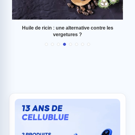
r y
Huile de ricin : une alternative contre les
Ve
vergetures ?