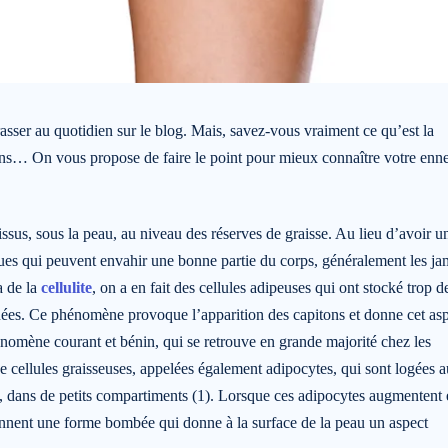
asser au quotidien sur le blog. Mais, savez-vous vraiment ce qu’est la
itons… On vous propose de faire le point pour mieux connaître votre enn
issus, sous la peau, au niveau des réserves de graisse. Au lieu d’avoir u
iques qui peuvent envahir une bonne partie du corps, généralement les j
a de la
cellulite
, on a en fait des cellules adipeuses qui ont stocké trop d
tinées. Ce phénomène provoque l’apparition des capitons et donne cet as
énomène courant et bénin, qui se retrouve en grande majorité chez les
e cellules graisseuses, appelées également adipocytes, qui sont logées a
), dans de petits compartiments (1). Lorsque ces adipocytes augmentent
nnent une forme bombée qui donne à la surface de la peau un aspect