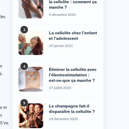
la cellulite : comment ça
marche ?
4 décembre 2020
les
3
La cellulite chez l’enfant
et l’adolescent
29 janvier 2021
ie
4
Eliminer la cellulite avec
e.
l’électrostimulation :
est-ce-que ça marche ?
17 juillet 2020
5
Le champagne fait-il
e et
disparaître la cellulite ?
ès
24 décembre 2020
 S’en