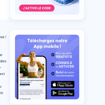
Est-ce que le poids a une influence sur la
cellulite ?
Sources et références
emi !
ne
ambes
e
pect
u
 en