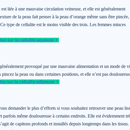
e
est liée à une mauvaise circulation veineuse, et elle est généralement
xture de la peau fait penser à la peau d’orange même sans être pincée, 
 Ce type de cellulite est le moins visible des trois. Les femmes minces
plus sur la cellulite aqueuse
 est généralement provoqué par une mauvaise alimentation et un mode de v
s pincez la peau ou dans certaines positions, et elle n’est pas douloureus
lus sur la cellulite adipeuse
us demander le plus d’efforts si vous souhaitez retrouver une peau liss
, et parfois même douloureuse à certains endroits. Elle est évidemment tr
 s’agit de capitons profonds et installés depuis longtemps dans les tissus.