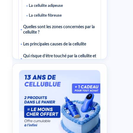
La cellulite adipeuse
La cellulite fibreuse
Quelles sont les zones concernées par la
cellulite ?
Les principales causes de la cellulite
Qui risque d’être touché par la cellulite et
comment la prévenir ?
Pour prévenir ou atténuer la cellulite,
vous pouvez suivre quelques conseils
de base :
Les différents stades de la cellulite
Classification de Nurnberger-Muller
Classification de Doris Hexsel
L’évolution classique clinique
couramment rencontrée de la cellulite