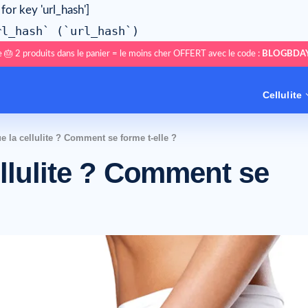
 for key 'url_hash']
rl_hash` (`url_hash`)
 🎂 2 produits dans le panier = le moins cher OFFERT avec le code :
BLOGBDA
Cellulite
e la cellulite ? Comment se forme t-elle ?
ellulite ? Comment se