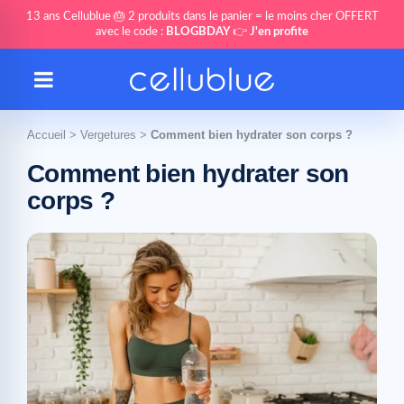
13 ans Cellublue 🎂 2 produits dans le panier = le moins cher OFFERT
avec le code :
BLOGBDAY
👉
J'en profite
Accueil
>
Vergetures
>
Comment bien hydrater son corps ?
Comment bien hydrater son
corps ?