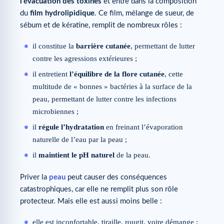
l’évacuation des toxines
et entre dans la composition
du
film hydrolipidique
. Ce film, mélange de sueur, de
sébum et de kératine, remplit de nombreux rôles :
il constitue la
barrière cutanée
, permettant de lutter
contre les agressions extérieures ;
il entretient
l’équilibre de la flore cutanée
, cette
multitude de « bonnes » bactéries à la surface de la
peau, permettant de lutter contre les infections
microbiennes ;
il
régule l’hydratation
en freinant l’évaporation
naturelle de l’eau par la peau ;
il
maintient le pH naturel
de la peau.
Priver la
peau
peut causer des conséquences
catastrophiques, car elle ne remplit plus son rôle
protecteur. Mais elle est aussi moins belle :
elle est inconfortable, tiraille, rougit, voire démange ;