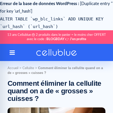
Erreur de la base de données WordPress :
[Duplicate entry ''
for key 'url_hash']
ALTER TABLE `wp_blc_links` ADD UNIQUE KEY
`url_hash` (`url_hash`)
13 ans Cellublue 🎂 2 produits dans le panier = le moins cher OFFERT
avec le code :
BLOGBDAY
👉
J'en profite
Accueil
>
Cellulite
>
Comment éliminer la cellulite quand on a
de « grosses » cuisses ?
Comment éliminer la cellulite
quand on a de « grosses »
cuisses ?