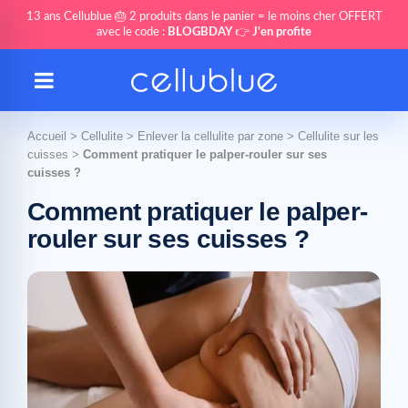
13 ans Cellublue 🎂 2 produits dans le panier = le moins cher OFFERT
avec le code :
BLOGBDAY
👉
J'en profite
Accueil
>
Cellulite
>
Enlever la cellulite par zone
>
Cellulite sur les
cuisses
>
Comment pratiquer le palper-rouler sur ses
cuisses ?
Comment pratiquer le palper-
rouler sur ses cuisses ?