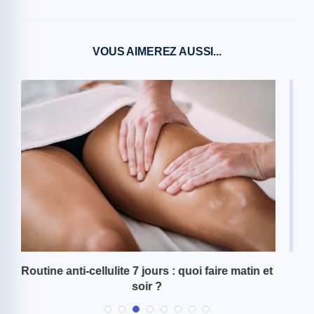
VOUS AIMEREZ AUSSI...
 et
Routine anti-cellulite 21 jours : le plan complet
C