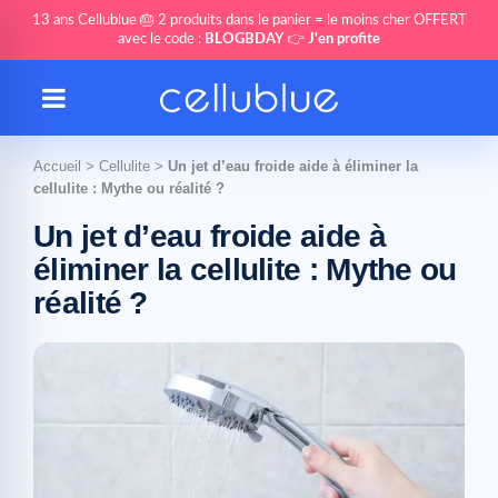
13 ans Cellublue 🎂 2 produits dans le panier = le moins cher OFFERT
avec le code :
BLOGBDAY
👉
J'en profite
Accueil
>
Cellulite
>
Un jet d’eau froide aide à éliminer la
cellulite : Mythe ou réalité ?
Un jet d’eau froide aide à
éliminer la cellulite : Mythe ou
réalité ?