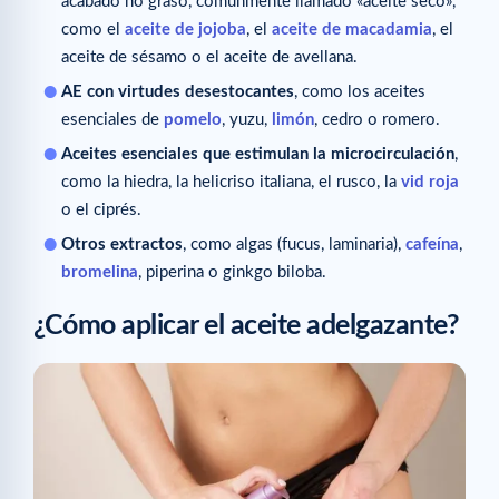
acabado no graso, comúnmente llamado «aceite seco»,
como el
aceite de jojoba
, el
aceite de macadamia
, el
aceite de sésamo o el aceite de avellana.
AE con virtudes desestocantes
, como los aceites
esenciales de
pomelo
, yuzu,
limón
, cedro o romero.
Aceites esenciales que estimulan la microcirculación
,
como la hiedra, la helicriso italiana, el rusco, la
vid roja
o el ciprés.
Otros extractos
, como algas (fucus, laminaria),
cafeína
,
bromelina
, piperina o ginkgo biloba.
¿Cómo aplicar el aceite adelgazante?