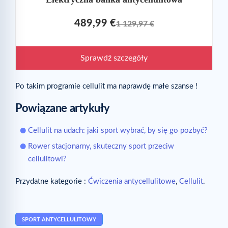
489,99 €
1 129,97 €
Sprawdź szczegóły
Po takim programie cellulit ma naprawdę małe szanse !
Powiązane artykuły
Cellulit na udach: jaki sport wybrać, by się go pozbyć?
Rower stacjonarny, skuteczny sport przeciw
cellulitowi?
Przydatne kategorie :
Ćwiczenia antycellulitowe
,
Cellulit
.
SPORT ANTYCELLULITOWY