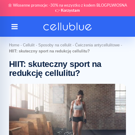
🌼 Wiosenne promocje: -30% na wszystko z kodem BLOGPLWIOSNA
👉
Korzystam
Home
-
Cellulit
-
Sposoby na cellulit
-
Ćwiczenia antycellulitowe
-
HIIT: skuteczny sport na redukcję cellulitu?
HIIT: skuteczny sport na
redukcję cellulitu?