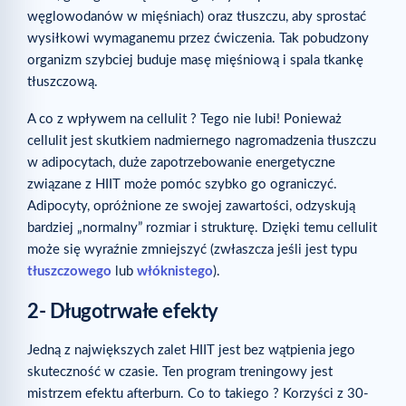
węglowodanów w mięśniach) oraz tłuszczu, aby sprostać
wysiłkowi wymaganemu przez ćwiczenia. Tak pobudzony
organizm szybciej buduje masę mięśniową i spala tkankę
tłuszczową.
A co z wpływem na cellulit ? Tego nie lubi! Ponieważ
cellulit jest skutkiem nadmiernego nagromadzenia tłuszczu
w adipocytach, duże zapotrzebowanie energetyczne
związane z HIIT może pomóc szybko go ograniczyć.
Adipocyty, opróżnione ze swojej zawartości, odzyskują
bardziej „normalny” rozmiar i strukturę. Dzięki temu cellulit
może się wyraźnie zmniejszyć (zwłaszcza jeśli jest typu
tłuszczowego
lub
włóknistego
).
2- Długotrwałe efekty
Jedną z największych zalet HIIT jest bez wątpienia jego
skuteczność w czasie. Ten program treningowy jest
mistrzem efektu afterburn. Co to takiego ? Korzyści z 30-