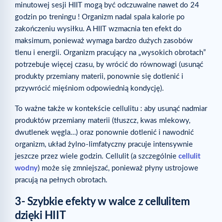
minutowej sesji HIIT mogą być odczuwalne nawet do 24
godzin po treningu ! Organizm nadal spala kalorie po
zakończeniu wysiłku. A HIIT wzmacnia ten efekt do
maksimum, ponieważ wymaga bardzo dużych zasobów
tlenu i energii. Organizm pracujący na „wysokich obrotach”
potrzebuje więcej czasu, by wrócić do równowagi (usunąć
produkty przemiany materii, ponownie się dotlenić i
przywrócić mięśniom odpowiednią kondycję).
To ważne także w kontekście cellulitu : aby usunąć nadmiar
produktów przemiany materii (tłuszcz, kwas mlekowy,
dwutlenek węgla…) oraz ponownie dotlenić i nawodnić
organizm, układ żylno-limfatyczny pracuje intensywnie
jeszcze przez wiele godzin. Cellulit (a szczególnie
cellulit
wodny
) może się zmniejszać, ponieważ płyny ustrojowe
pracują na pełnych obrotach.
3- Szybkie efekty w walce z cellulitem
dzięki HIIT