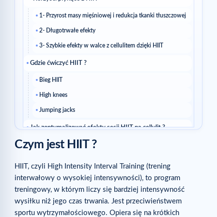
1- Przyrost masy mięśniowej i redukcja tkanki tłuszczowej
2- Długotrwałe efekty
3- Szybkie efekty w walce z cellulitem dzięki HIIT
Gdzie ćwiczyć HIIT ?
Bieg HIIT
High knees
Jumping jacks
Jak zoptymalizować efekty sesji HIIT na cellulit ?
Czym jest HIIT ?
Powiązane artykuły
HIIT, czyli High Intensity Interval Training (trening
interwałowy o wysokiej intensywności), to program
treningowy, w którym liczy się bardziej intensywność
wysiłku niż jego czas trwania. Jest przeciwieństwem
sportu wytrzymałościowego. Opiera się na krótkich