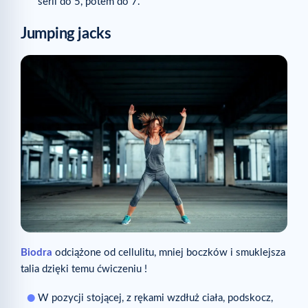
serii do 5, potem do 7.
Jumping jacks
Biodra
odciążone od cellulitu, mniej boczków i smuklejsza
talia dzięki temu ćwiczeniu !
W pozycji stojącej, z rękami wzdłuż ciała, podskocz,