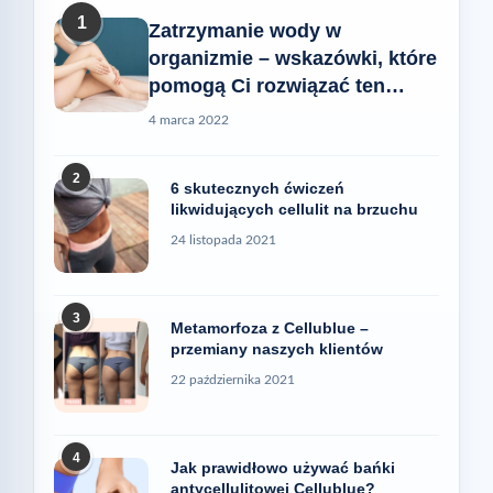
1
Zatrzymanie wody w
organizmie – wskazówki, które
pomogą Ci rozwiązać ten
problem
4 marca 2022
2
6 skutecznych ćwiczeń
likwidujących cellulit na brzuchu
24 listopada 2021
3
Metamorfoza z Cellublue –
przemiany naszych klientów
22 października 2021
4
Jak prawidłowo używać bańki
antycellulitowej Cellublue?