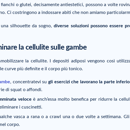
, fianchi o glutei, decisamente antiestetici, possono a volte rovin
gno. Ci costringono a indossare abiti che non amiamo particolar
re una silhouette da sogno,
diverse soluzioni possono essere pr
minare la cellulite sulle gambe
obilizzare la cellulite. I depositi adiposi vengono così utilizza
 curve più definite e il corpo più tonico.
 gambe
, concentratevi su
gli esercizi che lavorano la parte inferi
ie di squat o affondi.
mminata veloce
è anch’essa molto benefica per ridurre la celluli
liminare i cuscinetti.
qualche vasca a rana o a crawl una o due volte a settimana. Gli
nel corpo.