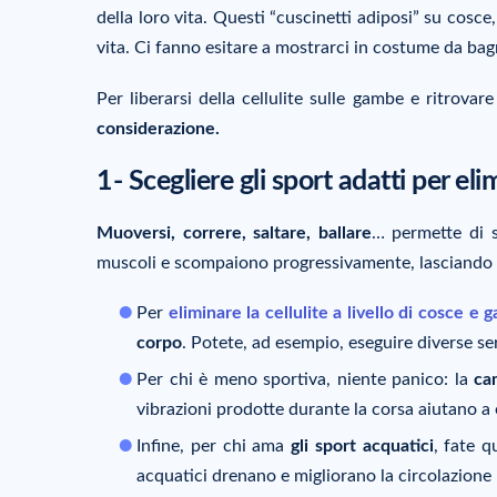
della loro vita. Questi “cuscinetti adiposi” su cosce
vita. Ci fanno esitare a mostrarci in costume da ba
Per liberarsi della cellulite sulle gambe e ritrova
considerazione.
1- Scegliere gli sport adatti per eli
Muoversi, correre, saltare, ballare
… permette di sm
muscoli e scompaiono progressivamente, lasciando le
Per
eliminare la cellulite a livello di cosce e
corpo
. Potete, ad esempio, eseguire diverse ser
Per chi è meno sportiva, niente panico: la
ca
vibrazioni prodotte durante la corsa aiutano a e
Infine, per chi ama
gli sport acquatici
, fate 
acquatici drenano e migliorano la circolazione 