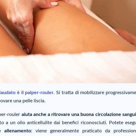
laudato è il palper-rouler
. Si tratta di mobilizzare progressivam
rovare una pelle liscia.
lper-rouler
aiuta anche a ritrovare una buona circolazione sangu
o a un olio anticellulite dai benefici riconosciuti. Potete esegu
e allenamento
: viene generalmente praticato da profession