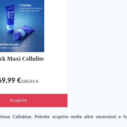
ck Maxi Cellulite
69,99 €
180,91 €
Scoprire
entosa Cellublue. Potrete scoprire molte altre recensioni e f