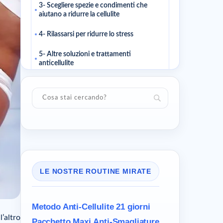
3- Scegliere spezie e condimenti che
aiutano a ridurre la cellulite
4- Rilassarsi per ridurre lo stress
5- Altre soluzioni e trattamenti
anticellulite
Il laser chirurgico o lipolisi laser
La radiofrequenza e le onde d’urto
Brushing a secco
6- La routine Cellublue per eliminare la
cellulite sulle gambe
7- Le buone abitudini da adottare ogni
LE NOSTRE ROUTINE MIRATE
giorno
Metodo Anti-Cellulite
21 giorni
’altro
Pacchetto Maxi
Anti-Smagliature