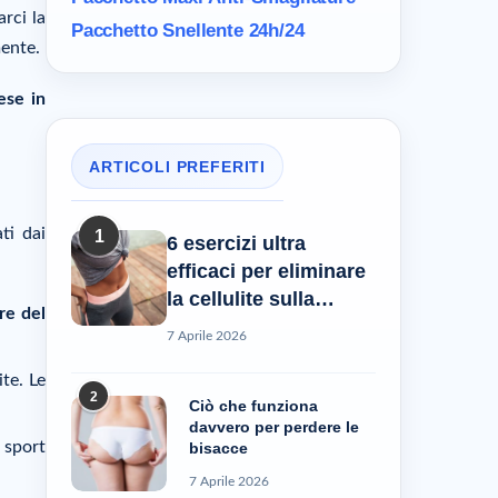
arci la
Pacchetto Snellente 24h/24
mente.
ese in
ARTICOLI PREFERITI
ti dai
1
6 esercizi ultra
efficaci per eliminare
la cellulite sulla
ore del
pancia
7 Aprile 2026
te. Le
2
Ciò che funziona
davvero per perdere le
 sport
bisacce
7 Aprile 2026