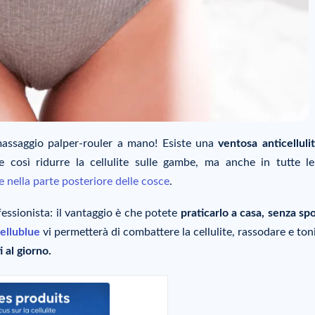
 massaggio palper-rouler a mano! Esiste una
ventosa anticelluli
e così ridurre la cellulite sulle gambe, ma anche in tutte l
te nella parte posteriore delle cosce
.
ofessionista: il vantaggio è che potete
praticarlo a casa, senza spo
Cellublue
vi permetterà di combattere la cellulite, rassodare e ton
i al giorno.