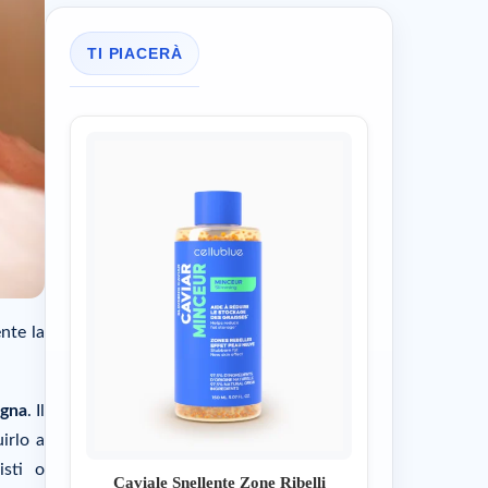
TI PIACERÀ
ente la
igna
. Il
irlo a
isti o
Caviale Snellente Zone Ribelli