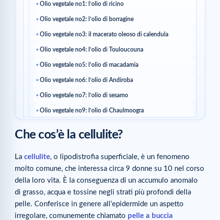
Olio vegetale no1: l’olio di ricino
Olio vegetale no2: l’olio di borragine
Olio vegetale no3: il macerato oleoso di calendula
Olio vegetale no4: l’olio di Touloucouna
Olio vegetale no5: l’olio di macadamia
Olio vegetale no6: l’olio di Andiroba
Olio vegetale no7: l’olio di sesamo
Olio vegetale no9: l’olio di Chaulmoogra
Olio vegetale no10: il nostro Olio da Massaggio Anti-
Che cos’è la cellulite?
Cellulite
Come scegliere bene il proprio olio vegetale?
La
cellulite
, o lipodistrofia superficiale, è un fenomeno
molto comune, che interessa circa 9 donne su 10 nel corso
Articoli correlati
della loro vita. È la conseguenza di un accumulo anomalo
di grasso, acqua e tossine negli strati più profondi della
pelle. Conferisce in genere all’epidermide un aspetto
irregolare, comunemente chiamato
pelle a buccia