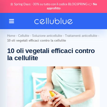
🌼 Spring Days: -30% su tutto con il codice BLOGSPRING 👉
Ne
approfitto
Home
-
Cellulite
-
Soluzione anticellulite
-
Trattamenti anticellulite
-
10 oli vegetali efficaci contro la cellulite
10 oli vegetali efficaci contro
la cellulite