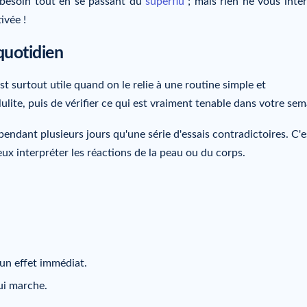
a besoin tout en se passant du
superflu
; mais rien ne vous inter
ivée !
quotidien
 surtout utile quand on le relie à une routine simple et
llulite, puis de vérifier ce qui est vraiment tenable dans votre sem
endant plusieurs jours qu'une série d'essais contradictoires. C'e
eux interpréter les réactions de la peau ou du corps.
 un effet immédiat.
qui marche.