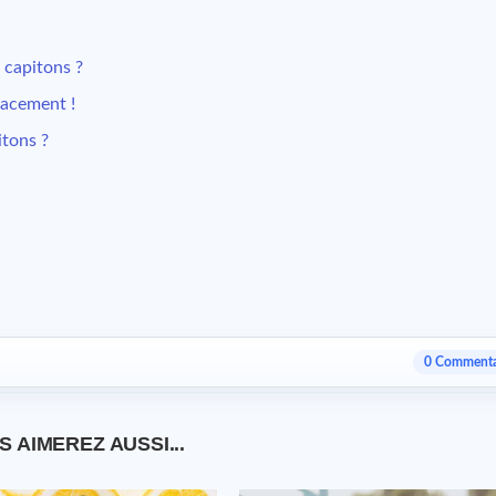
 capitons ?
icacement !
itons ?
0 Commenta
S AIMEREZ AUSSI...