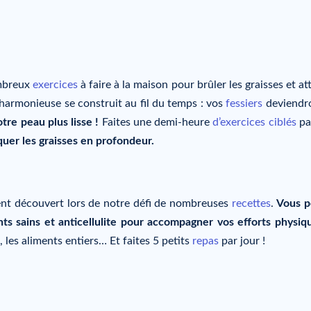
ombreux
exercices
à faire à la maison pour brûler les graisses et a
harmonieuse se construit au fil du temps : vos
fessiers
deviendr
otre peau plus lisse !
Faites une demi-heure
d’exercices ciblés
par
quer les graisses en profondeur.
ment découvert lors de notre défi de nombreuses
recettes
.
Vous p
nts sains et anticellulite pour accompagner vos efforts physiq
, les aliments entiers… Et faites 5 petits
repas
par jour !