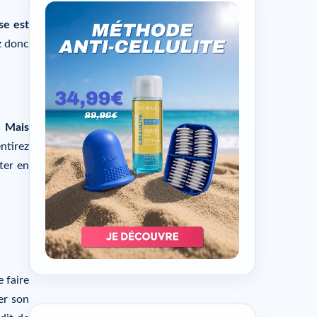
se est
z donc
.
Mais
ntirez
ter en
 faire
er son