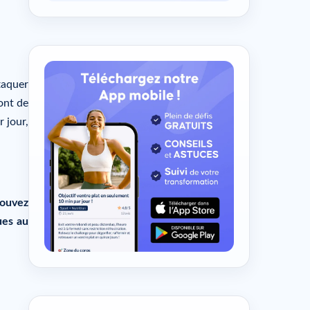
ttaquer
ont de
 jour,
ouvez
ues au