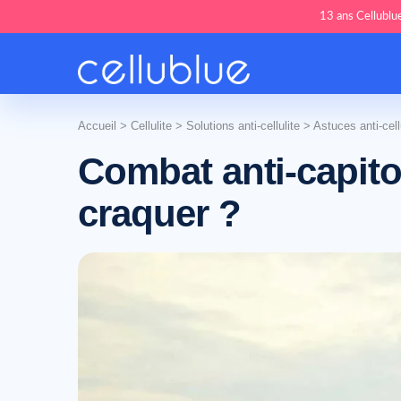
13 ans Cellublue
Accueil
>
Cellulite
>
Solutions anti-cellulite
>
Astuces anti-cell
Combat anti-capit
craquer ?