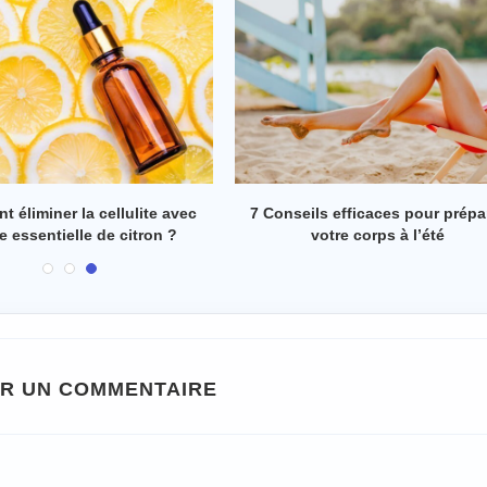
 réussir à perdre sa cellulite
4 astuces efficaces pour élimin
en 2 semaines ?
toxines du corps
ER UN COMMENTAIRE