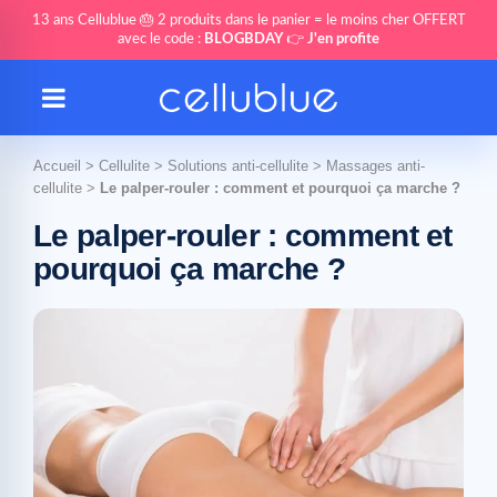
13 ans Cellublue 🎂 2 produits dans le panier = le moins cher OFFERT
avec le code :
BLOGBDAY
👉
J'en profite
Accueil
>
Cellulite
>
Solutions anti-cellulite
>
Massages anti-
cellulite
>
Le palper-rouler : comment et pourquoi ça marche ?
Le palper-rouler : comment et
pourquoi ça marche ?