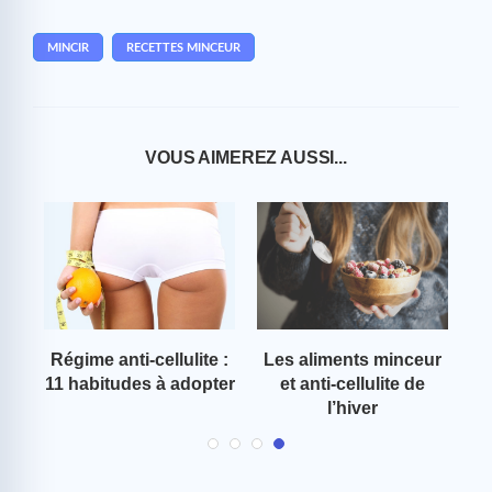
MINCIR
RECETTES MINCEUR
VOUS AIMEREZ AUSSI...
Régime anti-cellulite :
Les aliments minceur
Le
r ?
11 habitudes à adopter
et anti-cellulite de
l’hiver