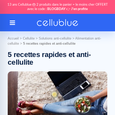
13 ans Cellublue 🎂 2 produits dans le panier = le moins cher OFFERT
avec le code :
BLOGBDAY
👉
J'en profite
Accueil
>
Cellulite
>
Solutions anti-cellulite
>
Alimentation anti-
cellulite
>
5 recettes rapides et anti-cellulite
5 recettes rapides et anti-
cellulite