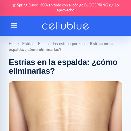
🌼 Spring Days: -30% en todo con el código BLOGSPRING 👉
Lo
aprovecho
Home
-
Estrías
-
Eliminar las estrías por zona
-
Estrías en la
espalda: ¿cómo eliminarlas?
Estrías en la espalda: ¿cómo
eliminarlas?