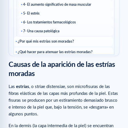
4- El aumento significativo de masa muscular
5- El estrés
6- Los tratamientos farmacológicos
7- Una causa patológica
¿Por qué mis estrías son moradas?
¿Qué hacer para atenuar las estrías moradas?
Recomendación n°1: nutrir desde dentro
Causas de la aparición de las estrías
Recomendación n°2: tratar las estrías moradas
moradas
Artículos relacionados
Las
estrías
, o striae distensiae, son microfisuras de las
fibras elásticas de las capas más profundas de la piel. Estas
fisuras se producen por un estiramiento demasiado brusco
e intenso de la piel que, bajo la tensión, se «desgarra» en
algunos puntos.
En la dermis (la capa intermedia de la piel) se encuentran