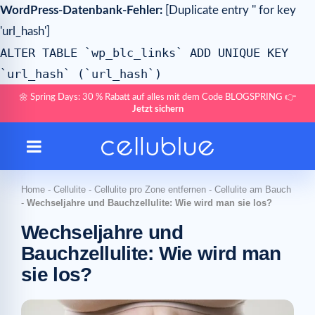
WordPress-Datenbank-Fehler:
[Duplicate entry '' for key
'url_hash']
ALTER TABLE `wp_blc_links` ADD UNIQUE KEY
`url_hash` (`url_hash`)
🌼 Spring Days: 30 % Rabatt auf alles mit dem Code BLOGSPRING 👉
Jetzt sichern
Home
-
Cellulite
-
Cellulite pro Zone entfernen
-
Cellulite am Bauch
-
Wechseljahre und Bauchzellulite: Wie wird man sie los?
Wechseljahre und
Bauchzellulite: Wie wird man
sie los?