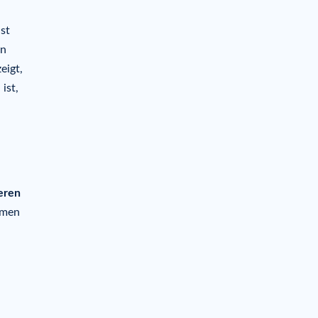
ist
ln
eigt,
ist,
eren
mmen