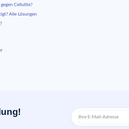
gegen Cellulite?
igt? Alle Lösungen
h?
er
dung!