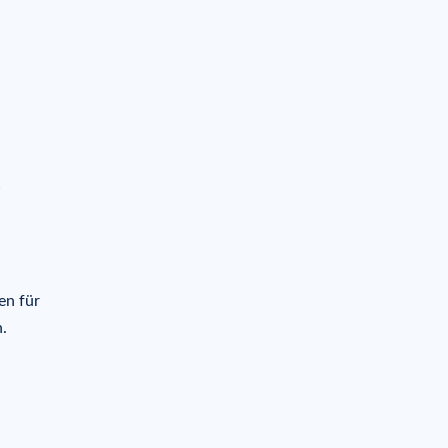
…
en für
.