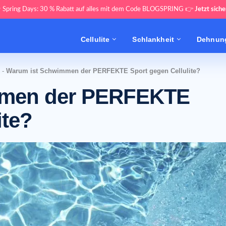
 Spring Days: 30 % Rabatt auf alles mit dem Code BLOGSPRING 👉
Jetzt siche
Cellulite
Schlankheit
Dehnung
-
Warum ist Schwimmen der PERFEKTE Sport gegen Cellulite?
mmen der PERFEKTE
ite?