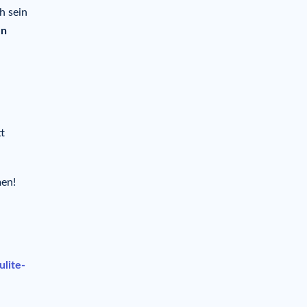
h sein
en
t
en!
ulite-