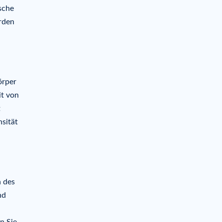
sche
erden
örper
it von
t
nsität
n des
nd