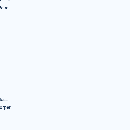
n Sie
Beim
luss
örper