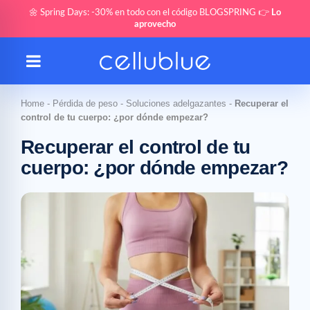
🌼 Spring Days: -30% en todo con el código BLOGSPRING 👉
Lo
aprovecho
Home
-
Pérdida de peso
-
Soluciones adelgazantes
-
Recuperar el
control de tu cuerpo: ¿por dónde empezar?
Recuperar el control de tu
cuerpo: ¿por dónde empezar?